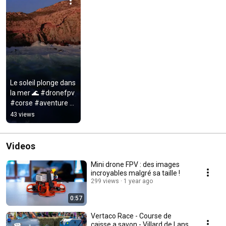
Le soleil plonge dans 
la mer 🌊 #dronefpv  
#corse #aventure 
#fpvdrone  
43 views
#sunsetviews 
#travelwithdrones
Videos
Mini drone FPV : des images
incroyables malgré sa taille !
299 views
1 year ago
0:57
Vertaco Race - Course de
caisse a savon - Villard de Lans