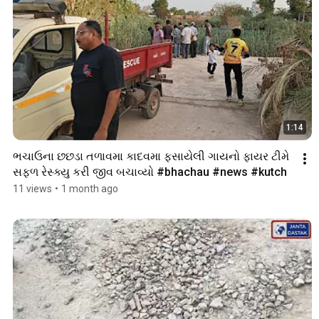
1:14
ભચાઉના છછડા તળાવમા કાદવમા ફસાયેલી ગાયનો ફાયર ટીમે 
સફળ રેસ્ક્યુ કરી જીવ બચાવ્યો #bhachau #news #kutch
11 views
•
1 month ago