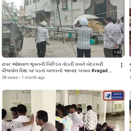
1:32
રાપર ઓશવાળ ભુવનની બિલ્ડિંગ તોડતી વખતે બેદરકારી 
વીજપોલ રિક્ષા પર પડતાં ચાલકનો આબાદ બચાવ #vagad 
#rapar
38 views
•
1 month ago