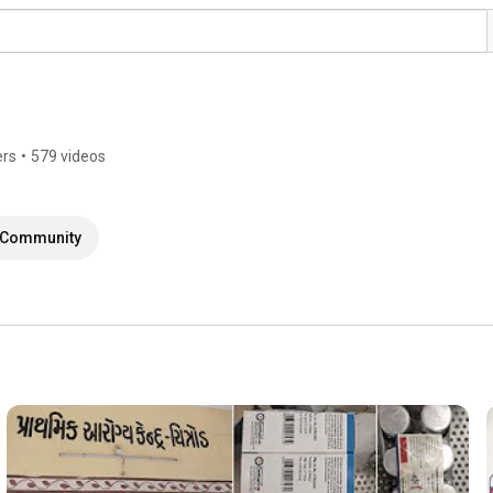
ers
•
579 videos
Community