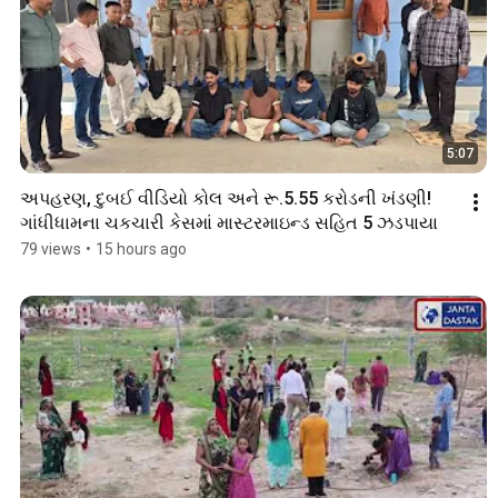
5:07
અપહરણ, દુબઈ વીડિયો કોલ અને રૂ.5.55 કરોડની ખંડણી! 
ગાંધીધામના ચકચારી કેસમાં માસ્ટરમાઇન્ડ સહિત 5 ઝડપાયા
79 views
•
15 hours ago