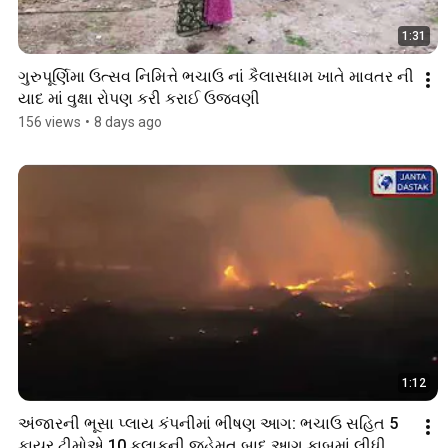
1:31
ગુરુપૂર્ણિમા ઉત્સવ નિમિત્તે ભચાઉ નાં કૈલાસધામ ખાતે માવતર ની 
યાદ માં વુક્ષા રોપણ કરી કરાઈ ઉજવણી 
156 views
•
8 days ago
1:12
અંજારની ભૂસા પ્લાય કંપનીમાં ભીષણ આગ: ભચાઉ સહિત 5 
ફાયર ટીમોએ 10 કલાકની જહેમત બાદ આગ કાબૂમાં લીધી 