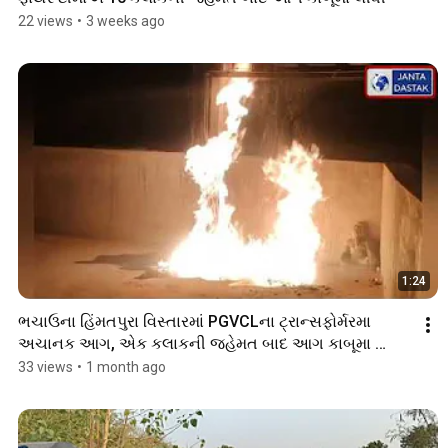
22 views
•
3 weeks ago
1:24
ભચાઉના હિંમતપુરા વિસ્તારમાં PGVCLના ટ્રાન્સફોર્મરમા 
અચાનક આગ, એક કલાકની જહેમત બાદ આગ કાબૂમા 
#bhachau
33 views
•
1 month ago