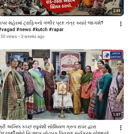
2:49
રાપર શહેરમાં ટ્રાફિકનો ગંભીર પ્રશ્ન: તંત્ર ક્યારે જાગશે? 
#vagad #news #kutch #rapar 
150 views
•
3 weeks ago
1:37
શ્રી અખિલ કચ્છ રઘુવંશી સોશિયલ ગ્રુપ રાપર દ્વારા 
વિદ્યાર્થીઓને નિઃશુલ્ક નોટબુક વિતરણ કાર્યક્રમ યોજાયો