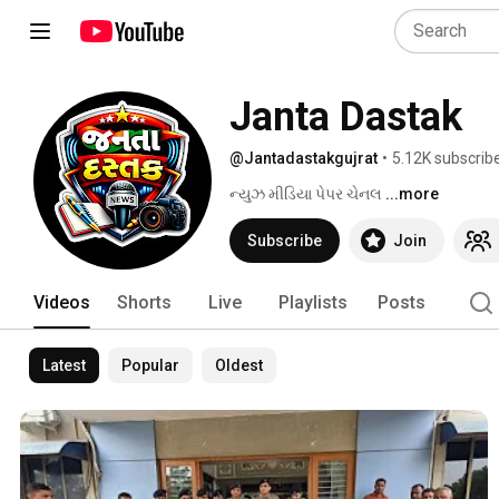
Janta Dastak
@Jantadastakgujrat
•
5.12K subscrib
ન્યુઝ મીડિયા પેપર ચેનલ 
...more
Subscribe
Join
Videos
Shorts
Live
Playlists
Posts
Latest
Popular
Oldest