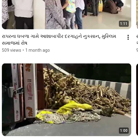
1:11
રાપરના ધબળા ગામે આશાબાપીર દરગાહને નુકસાન, મુસ્લિમ 
સમાજમાં રોષ
509 views
•
1 month ago
1:00