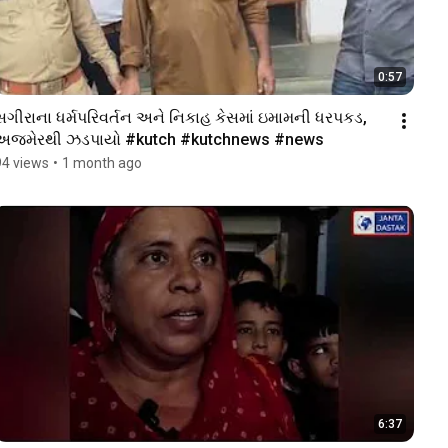
0:57
સગીરાના ધર્મપરિવર્તન અને નિકાહ કેસમાં ઇમામની ધરપકડ, 
અજમેરથી ઝડપાયો #kutch #kutchnews #news 
94 views
•
1 month ago
6:37