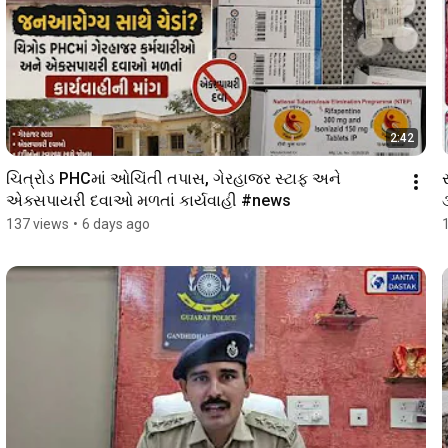
2:42
ચિત્રોડ PHCમાં ઓચિંતી તપાસ, ગેરહાજર સ્ટાફ અને 
એક્સપાયરી દવાઓ મળતાં કાર્યવાહી #news 
137 views
•
6 days ago