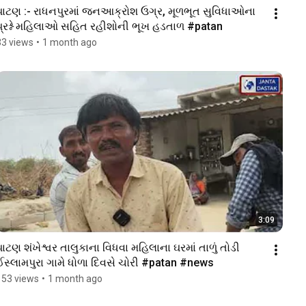
પાટણ :- રાધનપુરમાં જનઆક્રોશ ઉગ્ર, મૂળભૂત સુવિધાઓના 
પ્રશ્ને મહિલાઓ સહિત રહીશોની ભૂખ હડતાળ #patan 
33 views
•
1 month ago
3:09
પાટણ શંખેશ્વર તાલુકાના વિધવા મહિલાના ઘરમાં તાળું તોડી 
ઈસ્લામપુરા ગામે ધોળા દિવસે ચોરી #patan #news 
153 views
•
1 month ago