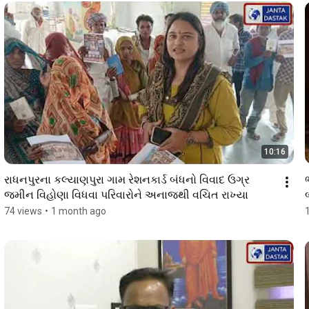
10:16
રાધનપુરના કલ્યાણપુરા ગામ રેશનકાર્ડ બંધનો વિવાદ ઉગ્ર 
જમીન વિહોણા વિધવા પરિવારોને અનાજથી વચિત રાખ્યા
74 views
•
1 month ago