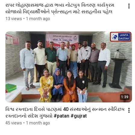
રાપર લોહાણાસમાજ દ્વારા ભવ્ય નોટબુક વિતરણ કાર્યક્રમ 
યોજાયો વિદ્યાર્થીઓને પ્રોત્સાહન માટે સરાહનીય પહેલ
13 views
•
1 month ago
1:39
વિશ્વ રક્તદાતા દિવસે પાટણમાં 40 સંસ્થાઓનું સન્માન સ્વૈચ્છિક 
રક્તદાનનો સંદેશ ગુંજ્યો #patan #gujrat 
45 views
•
1 month ago