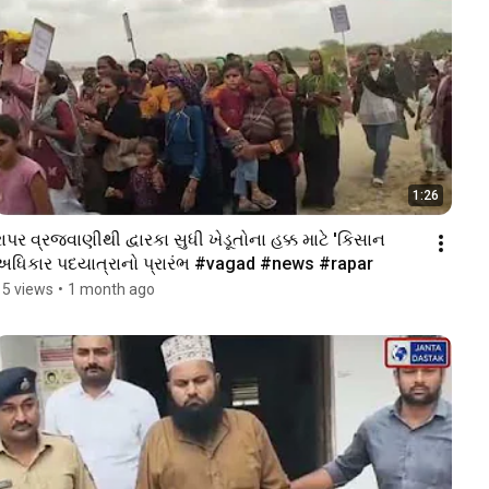
1:26
રાપર વ્રજવાણીથી દ્વારકા સુધી ખેડૂતોના હક્ક માટે 'કિસાન 
અધિકાર પદયાત્રાનો પ્રારંભ #vagad #news #rapar
15 views
•
1 month ago