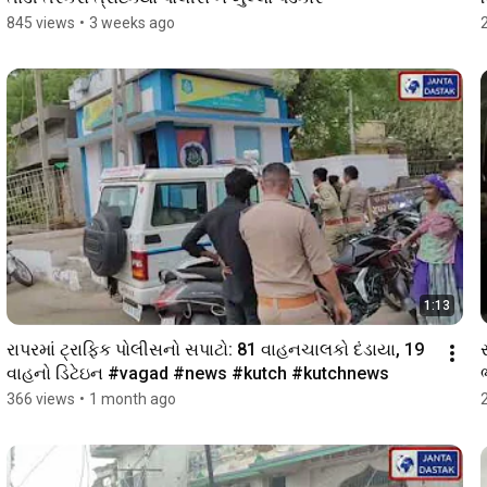
845 views
•
3 weeks ago
1:13
રાપરમાં ટ્રાફિક પોલીસનો સપાટો: 81 વાહનચાલકો દંડાયા, 19 
વાહનો ડિટેઇન #vagad #news #kutch #kutchnews 
366 views
•
1 month ago