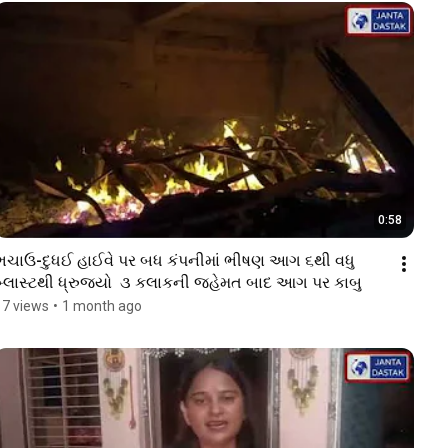
0:58
ભચાઉ-દુધઈ હાઈવે પર બધ કંપનીમાં ભીષણ આગ ૬થી વધુ 
બ્લાસ્ટથી ધ્રુજ્યો  ૩ કલાકની જહેમત બાદ આગ પર કાબુ 
17 views
•
1 month ago