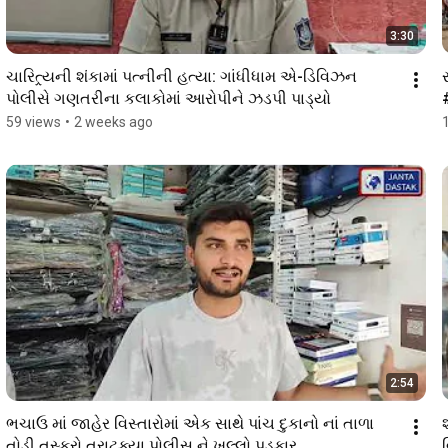
3:30
ચારિત્ર્યની શંકામાં પત્નીની હત્યા: ગાંધીધામ એ-ડિવિઝન 
પોલીસે ગણતરીના કલાકોમાં આરોપીને ઝડપી પાડ્યો
59 views
•
2 weeks ago
2:54
ભચાઉ માં જાહેર વિસ્તારોમાં એક સાથે પાંચ દુકાનો નાં તાળા 
તોડી તસ્કરો ત્રાટક્યા પોલીસ ને ખુલ્લો પડકાર