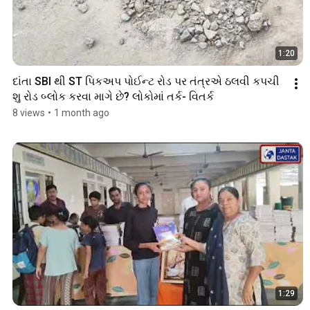
1:20
દાંતા SBI થી ST પિકઅપ પોઈન્ટ રોડ પર તંત્રએ ઠલવી કપચી 
શુ રોડ બ્લોક કરવા માગે છે? લોકોમાં તર્ક- વિતર્ક
8 views
•
1 month ago
1:29