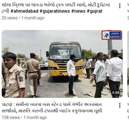
સોલા બ્રિજ પર લાકડા ભરેલો ટ્રક પલટી ખાધો, મોટી દુર્ઘટના 
ટળી #ahmedabad #gujaratinews #news #gujrat 
25 views
•
1 month ago
0:48
પાટણ : સમીના બાસ્પા બસ સ્ટેન્ડ પાસે ગંભીર અકસ્માત 
સર્જાયો, મારુતિ કારની ટક્કરથી બાઈક સ્કૂલવાનમા ઘૂસી
158 views
•
1 month ago