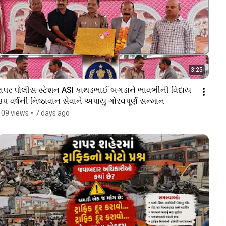
3:25
રાપર પોલીસ સ્ટેશન ASI કાથડભાઈ બગડાને ભાવભીની વિદાય 
૩૫ વર્ષની નિષ્ઠાવાન સેવાને અપાયુ ગોરવપૂર્ણ સન્માન
109 views
•
7 days ago