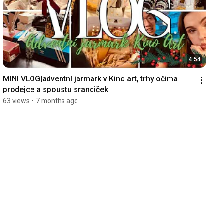
4:54
MINI VLOG|adventní jarmark v Kino art, trhy očima 
prodejce a spoustu srandiček
63 views
•
7 months ago