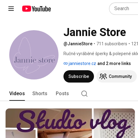
Jannie Store
@JannieStore
•
711 subscribers
•
121
Ručně vyráběné šperky & polepené skle
janniestore.cz
and 2 more links
Subscribe
Community
Videos
Shorts
Posts