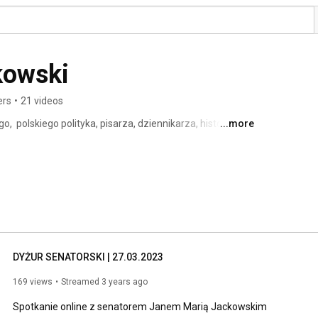
kowski
ers
•
21 videos
,  polskiego polityka, pisarza, dziennikarza, historyka, 
...more
 Sejm Rzeczypospolitej Polskiej III kadencji, senatora 
DYŻUR SENATORSKI | 27.03.2023
169 views
Streamed 3 years ago
Spotkanie online z senatorem Janem Marią Jackowskim