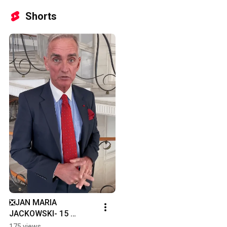
Shorts
❎JAN MARIA 
JACKOWSKI- 15 
października!
175 views