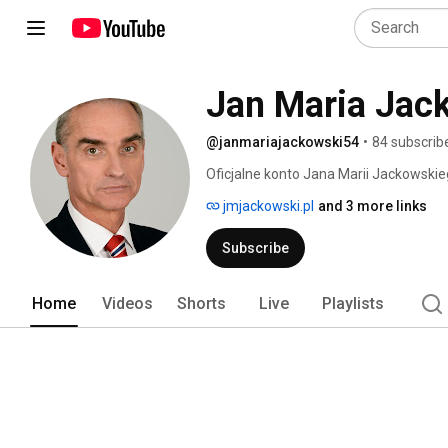
Jan Maria Jac
@janmariajackowski54
•
84 subscrib
Oficjalne konto Jana Marii Jackowskiego
doktora nauk humanistycznych, posła na
jmjackowski.pl
and 3 more links
VIII, IX i X kadencji. 
Subscribe
Home
Videos
Shorts
Live
Playlists