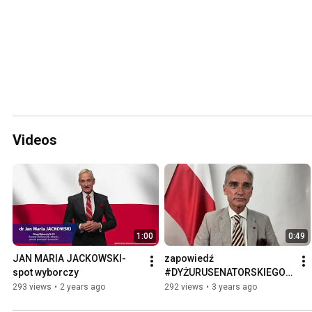
Videos
1:00
0:49
JAN MARIA JACKOWSKI- 
zapowiedź 
spot wyborczy
#DYŻURUSENATORSKIEGO | 
26.06, g. 20.00
293 views
•
2 years ago
292 views
•
3 years ago