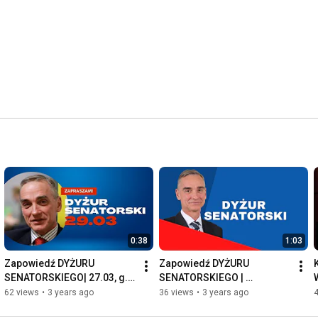
0:38
1:03
Zapowiedź DYŻURU 
Zapowiedź DYŻURU 
SENATORSKIEGO| 27.03, g. 
SENATORSKIEGO | 
20:00
12.12.2022, godz. 20.00
62 views
•
3 years ago
36 views
•
3 years ago