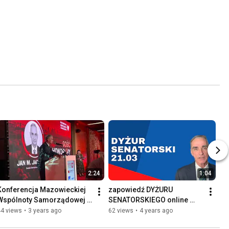
2:24
1:04
Konferencja Mazowieckiej 
zapowiedź DYŻURU 
Wspólnoty Samorządowej 
SENATORSKIEGO online 
#bezpartyjnisamorządowcy
21.03
44 views
•
3 years ago
62 views
•
4 years ago