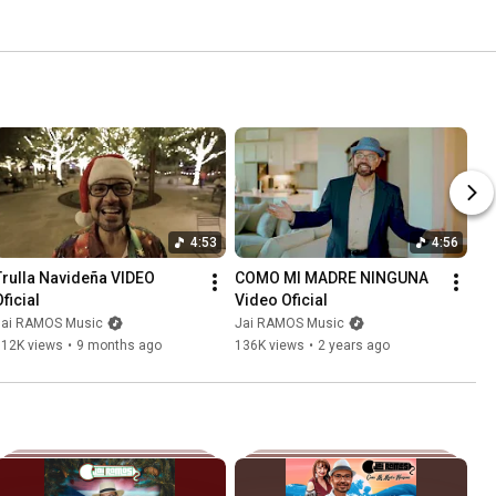
4:53
4:56
Trulla Navideña VIDEO 
COMO MI MADRE NINGUNA 
ficial
Video Oficial
Jai RAMOS Music
Jai RAMOS Music
112K views
•
9 months ago
136K views
•
2 years ago