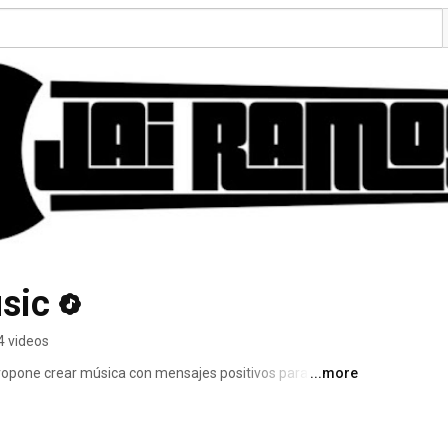
sic
4 videos
ropone crear música con mensajes positivos para 
...more
nal sirviendo de puente entre las diferentes culturas 
nterna hacia el crecimiento espiritual para una relación 