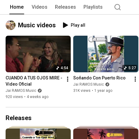
Home
Videos
Releases
Playlists
Music videos
Play all
4:54
5:27
CUANDO A TUS OJOS MIRE - 
Soñando Con Puerto Rico
Video Oficial 
Jai RAMOS Music
Jai RAMOS Music
31K views
•
1 year ago
920 views
•
4 weeks ago
Releases