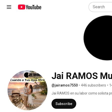
Jai RAMOS Mu
@jairamos7550
•
446 subscribers
•
1
Jai RAMOS en su labor como solista p
promover el amor y la superación perso
hispanas y así fomentar la evaluación i
Subscribe
más cercana con EL CREADOR. 