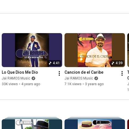
4:41
4:39
Lo Que Dios Me Dio
Cancion de el Caribe
O
Jai RAMOS Music
Jai RAMOS Music
33K views
•
4 years ago
7.1K views
•
3 years ago