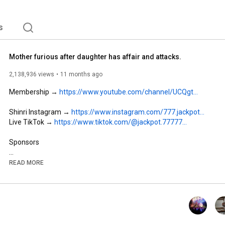
s
Mother furious after daughter has affair and attacks.
2,138,936 views
11 months ago
Membership → 
https://www.youtube.com/channel/UCQgt...
Shinri Instagram → 
https://www.instagram.com/777.jackpot...
Live TikTok → 
https://www.tiktok.com/@jackpot.77777...
Sponsors

Wako Funeral Home → 
READ MORE
https://youtu.be/Xd8uvlrU2qQ?si=7zHlS...
Fuji Equipment Industry → 
https://www.instagram.com/fujisethubi...
https://carry0n.co.jp/contact/