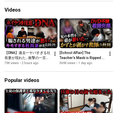
Videos
2:30:36
1:49:53
【DNA】過去一ヤバすぎる社
[School Affair] The 
長妻が現れた…衝撃の一言で
Teacher’s Mask is Ripped 
凍りつく…
Off... And It Wasn't Just an 
79K views
•
2 hours ago
569K views
•
1 day ago
Affair
Popular videos