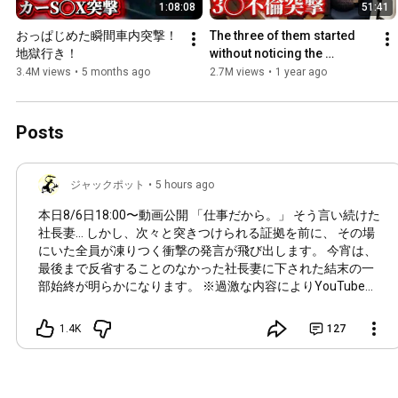
1:08:08
51:41
おっぱじめた瞬間車内突撃！
The three of them started 
地獄行き！
without noticing the 
camera...
3.4M views
•
5 months ago
2.7M views
•
1 year ago
Posts
ジャックポット
•
5 hours ago
本日8/6日
18:00
〜動画公開 「仕事だから。」 そう言い続けた
社長妻… しかし、次々と突きつけられる証拠を前に、 その場
にいた全員が凍りつく衝撃の発言が飛び出します。 今宵は、
最後まで反省することのなかった社長妻に下された結末の一
部始終が明らかになります。 ※過激な内容によりYouTubeか
ら規制がかかった場合は動画を削除致しますのでご了承くだ
さい。 できるだけ早めのご視聴よろしくお願いします。 【ジ
1.4K
127
ャックポット公認切り抜きチャンネル↓】
https://youtube.com/@jackpotkirinuki?...
https://youtube.com/@ch-pk1iu?si=6ULh...
https://youtube.com/channel/UCZGjWrH-...