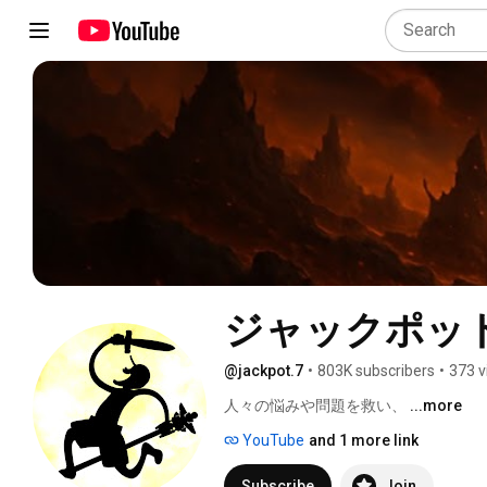
ジャックポッ
@jackpot.7
•
803K subscribers
•
373 v
人々の悩みや問題を救い、 
...more
YouTube
and 1 more link
Subscribe
Join