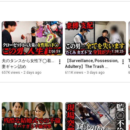
https://www.youtube.com/channel/UCYbb...
■For fan mail and gifts, please send to the following address:

4-5-1 Nishinakajima, Yodogawa-ku, Osaka City, Osaka 
Prefecture 532-0011

NLC Shin-Osaka Power Building, 10F, Room 10-C

"Carry On Co., Ltd." [Jackpot]

2:06:59
1:38:25
*We cannot accept fresh food that requires refrigeration or 
夫のタンスから女性下◯着…
【Surveillance, Possession, 
freezing.

妻ギャン詰め
Adultery】The Trash 
Husband’s Insane Ending… 
T
657K views
•
2 days ago
611K views
•
3 days ago
[Sound Source URLs]

Dad Bursts In Furious! "Ta...
▪️Music Atelier Amacha: 
http://amachamusic.chagasi.com/
▪️DOVA-SYNDROME: 
http://dova-s.jp/
▪️OtoLogic: 
https://otologic.jp/free/license.html
▪️Pocket Sound: 
https://pocket-se.info/
▪️Audio Stock: 
https://audiostock.jp
#jackpot
#cheating
#affair
#divorce