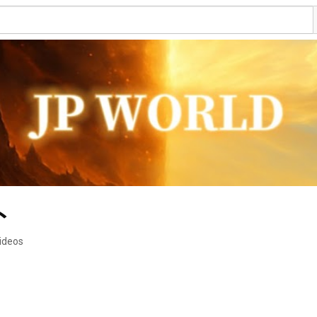
ト
ideos