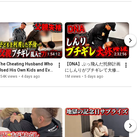
1:54:12
2:32:56
The Cheating Husband Who 
【DNA】ぶっ飛んだ托卵計画
Used His Own Kids and Even 
にしんりがブチギレて大修羅
ricked His Father... 
場！
654K views
•
4 days ago
1M views
•
5 days ago
Everyone's Furious! "Ka...