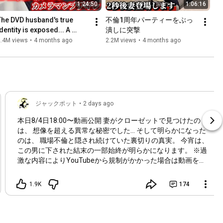
1:24:50
1:06:16
The DVD husband's true 
不倫1周年パーティーをぶっ
dentity is exposed... A 
潰しに突撃
chaotic scene unfolds with 
2.4M views
•
4 months ago
2.2M views
•
4 months ago
the cameraman complete...
ジャックポット
•
2 days ago
本日8/4日
18:00
〜動画公開 妻がクローゼットで見つけたの
は、 想像を超える異常な秘密でした… そして明らかになった
のは、 職場不倫と隠され続けていた裏切りの真実。 今宵は、
この男に下された結末の一部始終が明らかになります。 ※過
激な内容によりYouTubeから規制がかかった場合は動画を削
除致しますのでご了承ください。 できるだけ早めのご視聴よ
ろしくお願いします。 【ジャックポット公認切り抜きチャン
1.9K
174
ネル↓】
https://youtube.com/@jackpotkirinuki?...
https://youtube.com/@ch-pk1iu?si=6ULh...
https://youtube.com/channel/UCZGjWrH-...
https://youtube.com/@mamama-e2r?si=RI...