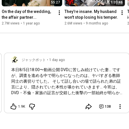
55:27
1:03:46
On the day of the wedding, 
They're insane. My husband 
the affair partner...
won't stop losing his temper.
i
2.7M views
•
1 year ago
2.6M views
•
9 months ago
ジャックポット
•
1 day ago
本日8/5日
18:00
〜動画公開 DVDに苦しみ続けていた妻… です
が、調査を進める中で明らかになったのは、ヤバすぎる教師
同士の裏切りでした。 そして話し合いの場で語られた弟の証
言により、隠されていた本性が暴かれていきます… 今宵は、
DVD・不倫・家族の証言が交錯した衝撃の一部始終が明らか
になります。 ※過激な内容によりYouTubeから規制がかかっ
た場合は動画を削除致しますのでご了承ください。 できるだ
1.9K
138
け早めのご視聴よろしくお願いします。 【ジャックポット公
認切り抜きチャンネル↓】
https://youtube.com/@jackpotkirinuki?...
https://youtube.com/@ch-pk1iu?si=6ULh...