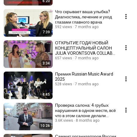
6:20
Что скрывает ваша улыбка?
Диагностика, лечение и уход
глазами главного врача
592 views
7 months ago
7:39
ОТКРЫТИЕ ГОДА! НОВЫЙ
КОНЦЕПТУАЛЬНЫЙ САЛОН
JULIA VORONTSOVA COLLAB
NAIL & BEAUTY BAR
657 views
7 months ago
3:34
Премия Russian Music Awаrd
2025
528 views
7 months ago
4:45
Проверка салона: 4 грубых
нарушения в одном месте, всё
что в этом салоне делали
незаконно!
3.6K views
8 months ago
10:26
Саммит организаторов России