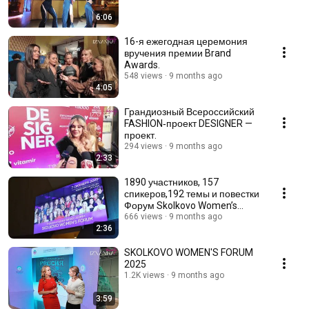
6:06
16-я ежегодная церемония
вручения премии Brand
Awards.
548 views
9 months ago
4:05
Грандиозный Всероссийский
FASHION‑проект DESIGNER —
проект.
294 views
9 months ago
2:33
1890 участников, 157
спикеров,192 темы и повестки
Форум Skolkovo Women’s
Forum 2025
666 views
9 months ago
2:36
SKOLKOVO WOMEN'S FORUM
2025
1.2K views
9 months ago
3:59