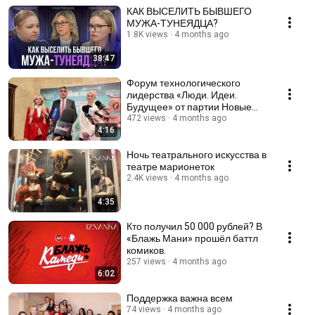
КАК ВЫСЕЛИТЬ БЫВШЕГО
МУЖА-ТУНЕЯДЦА?
1.8K views
4 months ago
38:47
Форум технологического
лидерства «Люди. Идеи.
Будущее» от партии Новые
Люди
472 views
4 months ago
4:16
Ночь театрального искусства в
театре марионеток
2.4K views
4 months ago
4:35
Кто получил 50 000 рублей? В
«Блажь Мани» прошёл баттл
комиков.
257 views
4 months ago
6:02
Поддержка важна всем
74 views
4 months ago