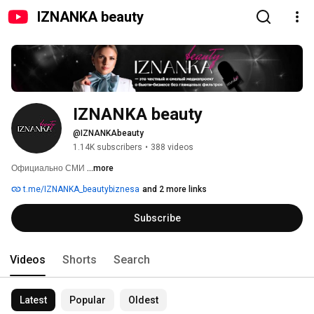
IZNANKA beauty
IZNANKA beauty 
@IZNANKAbeauty
1.14K subscribers
•
388 videos
Официально СМИ 
...more
t.me/IZNANKA_beautybiznesa
and 2 more links
Subscribe
Videos
Shorts
Search
Latest
Popular
Oldest