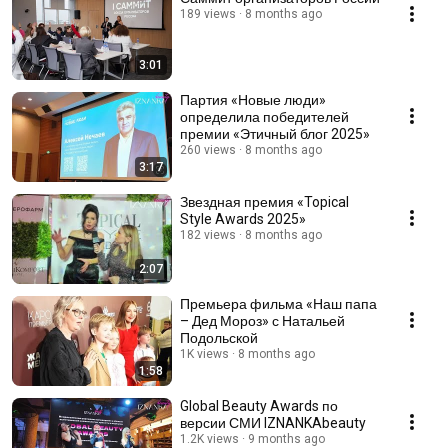
189 views
8 months ago
3:01
Партия «Новые люди»
определила победителей
премии «Этичный блог 2025»
260 views
8 months ago
3:17
Звездная премия «Topical
Style Awards 2025»
182 views
8 months ago
2:07
Премьера фильма «Наш папа
– Дед Мороз» с Натальей
Подольской
1K views
8 months ago
1:58
Global Beauty Awards по
версии СМИ IZNANKAbeauty
1.2K views
9 months ago