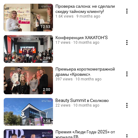
Проверка салона: не сделали
скидку тайному клиенту!
1.6K views
9 months ago
12:53
Конференция ХАКАТОН'S
17 views
10 months ago
2:09
Премьера короткометражной
драмы «Кровикс».
397 views
10 months ago
2:00
Beauty Summit в Сколково
22 views
10 months ago
2:58
Премия «Люди Года-2025» от
журнала FB