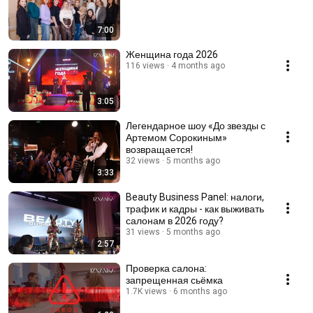
7:00
Женщина года 2026
116 views
4 months ago
3:05
Легендарное шоу «До звезды с
Артемом Сорокиным»
возвращается!
32 views
5 months ago
3:33
Beauty Business Panel: налоги,
трафик и кадры - как выживать
салонам в 2026 году?
31 views
5 months ago
2:57
Проверка салона:
запрещенная сьёмка
1.7K views
6 months ago