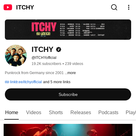
ITCHY
ITCHY
@ITCHYofficial
19.2K subscribers
•
239 videos
Punkrock from Germany since 2001 
...more
linktr.ee/itchyofficial
and 5 more links
Subscribe
Home
Videos
Shorts
Releases
Podcasts
Playl