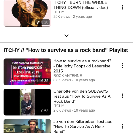
ITCHY - BURN THE WHOLE
THING DOWN (official video)
ITCHY
25K views
2 years ago
3:28
ITCHY // "How to survive as a rock band" Playlist
How to survive as a rockband?
- Die Itchy Poopzkid Lesereise
2015
ROCK ANTENNE
8.8K views
10 years ago
1:16:35
Charlotte von den SUBWAYS
liest aus "How To Survive As A
Rock Band"
ITCHY
2.6K views
10 years ago
0:53
Jo von den Killerpilzen liest aus
"How To Survive As A Rock
Band"