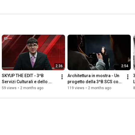
2:36
2:54
SKYUP THE EDIT - 3^B 
Architettura in mostra - Un 
Servizi Culturali e dello 
progetto della 3^B SCS con 
Spettacolo
la collaborazione delle 
59 views
•
2 months ago
119 views
•
2 months ago
classi 4^BL e 5^BL