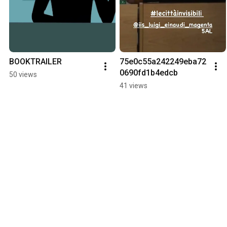
BOOKTRAILER
75e0c55a242249eba72
0690fd1b4edcb
50 views
41 views