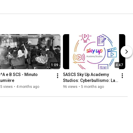
1:09
4:47
3^A e B SCS - Minuto 
5ASCS Sky Up Academy 
Lumière
Studios: Cyberbullismo: La 
rete è una trappola
85 views
•
4 months ago
96 views
•
5 months ago