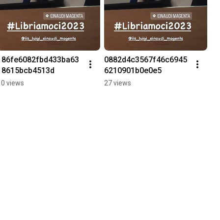
186fe6082fbd433ba63
0882d4c3567f46c6945
18615bcb4513d
6210901b0e0e5
10 views
27 views