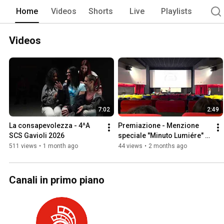
Home
Videos
Shorts
Live
Playlists
Videos
7:02
2:49
La consapevolezza - 4^A 
Premiazione - Menzione 
SCS Gavioli 2026
speciale "Minuto Lumiére" 
3^A e 3^B Servizi Culturali e 
511 views
•
1 month ago
44 views
•
2 months ago
dello Spettacolo
Canali in primo piano