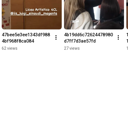
47bee5e3ee1343df988
4b19dd6c72624478980
4bf968f8ca084
d7ff7d3ae57fd
62 views
27 views