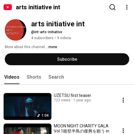
arts initiative int
arts initiative int
@int-arts-initiative
4 subscribers
•
9 videos
More about this channel
...more
Subscribe
Videos
Shorts
Search
UZETSU first teaser
723 views
1 year ago
1:04
MOON NIGHT CHARITY GALA
Vol.1能登半島の復興を願う in