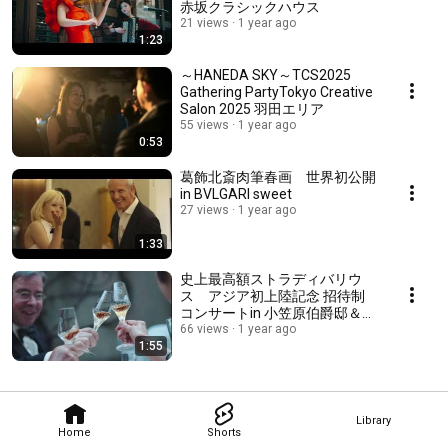
赤坂クラシックハウス
21 views
1 year ago
1:23
～HANEDA SKY～TCS2025
Gathering PartyTokyo Creative
Salon 2025 羽田エリア
55 views
1 year ago
0:53
葛飾北斎肉筆春画 世界初公開
in BVLGARI sweet
27 views
1 year ago
1:33
史上最高額ストラディバリウ
ス アジア初上陸記念 招待制
コンサート​in 小笠原伯爵邸＆ア
マン東京
66 views
1 year ago
1:55
Library
Home
Shorts