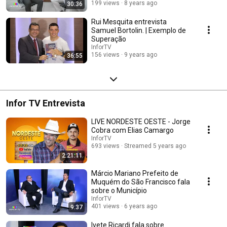
199 views
8 years ago
30:36
Rui Mesquita entrevista
Samuel Bortolin. | Exemplo de
Superação
InforTV
156 views
9 years ago
36:55
Infor TV Entrevista
LIVE NORDESTE OESTE - Jorge
Cobra com Elias Camargo
InforTV
693 views
Streamed 5 years ago
2:21:11
Márcio Mariano Prefeito de
Muquém do São Francisco fala
sobre o Município
InforTV
401 views
6 years ago
9:37
Ivete Ricardi fala sobre