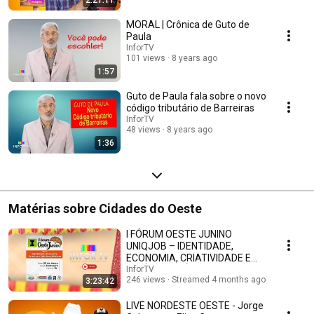
2:21:11
MORAL | Crônica de Guto de
Paula
InforTV
101 views
8 years ago
1:57
Guto de Paula fala sobre o novo
código tributário de Barreiras
InforTV
48 views
8 years ago
1:36
Matérias sobre Cidades do Oeste
I FÓRUM OESTE JUNINO
UNIQJOB – IDENTIDADE,
ECONOMIA, CRIATIVIDADE E
POLÍTICAS PÚBLICAS
InforTV
246 views
Streamed 4 months ago
3:23:42
LIVE NORDESTE OESTE - Jorge