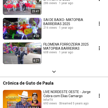
286 views
1 year ago
25:41
SAI DE BAIXO- MATOPIBA
BARREIRAS 2025
216 views
1 year ago
4:20
FILOMENA FORROZEIRA 2025
MATOPIBA BARREIRAS
608 views
1 year ago
6:21
Crônica de Guto de Paula
LIVE NORDESTE OESTE - Jorge
Cobra com Elias Camargo
InforTV
693 views
Streamed 5 years ago