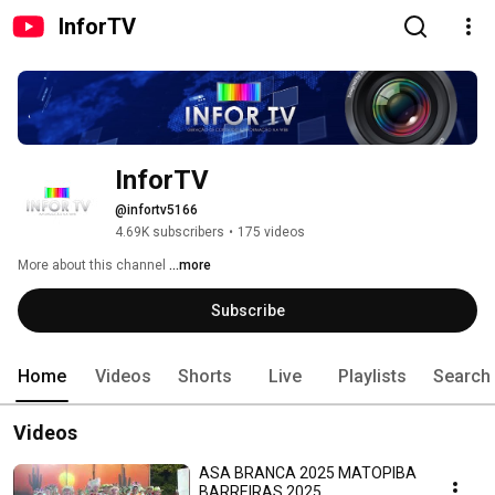
InforTV
InforTV
@infortv5166
4.69K subscribers
•
175 videos
More about this channel
...more
Subscribe
Home
Videos
Shorts
Live
Playlists
Search
Videos
ASA BRANCA 2025 MATOPIBA
BARREIRAS 2025