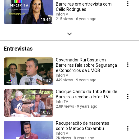
Barreiras em entrevista com
Célio Rodrigues
InforTV
215 views
6 years ago
18:44
Entrevistas
Governador Rui Costa em
Barreiras fala sobre Segurança
e Consórcios da UMOB
InforTV
449 views
9 years ago
1:57
Cacique Carlito da Tribo Kiriri de
Barreiras recebe a Infor TV
InforTV
2.8K views
9 years ago
10:30
Recuperação de nascentes
com o Método Caxambú
InforTV
2K views
8 years ago