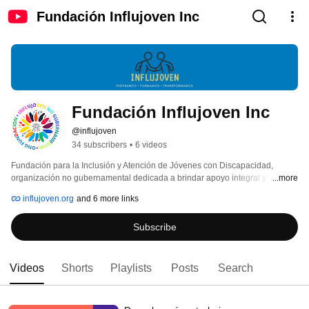
Fundación Influjoven Inc
Fundación Influjoven Inc
@influjoven
34 subscribers
•
6 videos
Fundación para la Inclusión y Atención de Jóvenes con Discapacidad, 
organización no gubernamental dedicada a brindar apoyo integral y 
...more
oportunidades de desarrollo a jóvenes con discapacidad en la República 
influjoven.org
and 6 more links
Dominicana. Somos un equipo comprometido con la inclusión social, el 
bienestar y el progreso de cada uno de nuestros beneficiarios. 
Subscribe
Videos
Shorts
Playlists
Posts
Search