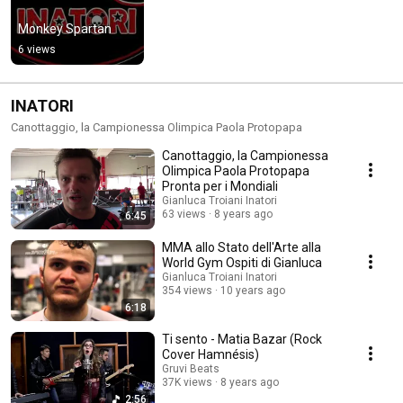
Monkey Spartan
6 views
INATORI
Canottaggio, la Campionessa Olimpica Paola Protopapa
Canottaggio, la Campionessa
Olimpica Paola Protopapa
Pronta per i Mondiali
Gianluca Troiani Inatori
63 views
8 years ago
6:45
MMA allo Stato dell'Arte alla
World Gym Ospiti di Gianluca
Gianluca Troiani Inatori
354 views
10 years ago
6:18
Ti sento - Matia Bazar (Rock
Cover Hamnésis)
Gruvi Beats
37K views
8 years ago
2:56