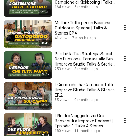
Campione di Kickboxing | Talks
& Stories EP.5
164 views
6 months ago
12:58
Mollare Tutto per un Business
Outdoor in Spagna | Talks &
Stories EP.4
41 views
7 months ago
18:49
Perché la Tua Strategia Social
Non Funziona: Tornare alle Basi
| Improve Studio Talks & Stories
EP.3
253 views
8 months ago
9:27
Il Giorno che ha Cambiato Tutto
| Improve Studio Talks & Stories
EP.2
55 views
10 months ago
13:08
Il Nostro Viaggio Inizia Ora:
Benvenuti a Improve Podcast |
Episodio 1 Talks & Stories
180 views
11 months ago