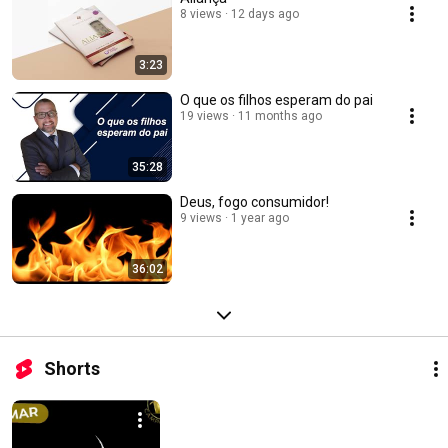
8 views
12 days ago
3:23
O que os filhos esperam do pai
19 views
11 months ago
35:28
Deus, fogo consumidor!
9 views
1 year ago
36:02
Shorts