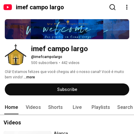
imef campo largo
imef campo largo
@imefcampolargo
500 subscribers
•
442 videos
Olá! Estamos felizes que você chegou até o nosso canal! Você é muito 
bem vindo! 
...more
Subscribe
Home
Videos
Shorts
Live
Playlists
Search
Videos
Aliança