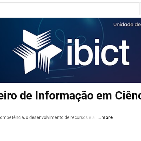
leiro de Informação em Ciên
ompetência, o desenvolvimento de recursos e a 
...more
a e tecnologia para a produção, socialização e 
e tecnológico. 