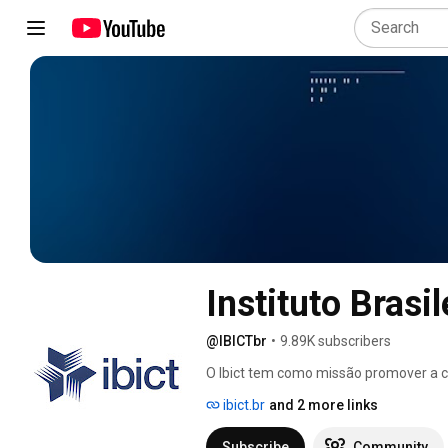
Instituto Brasi
@IBICTbr
•
9.89K subscribers
O Ibict tem como missão promover a c
infraestrutura de informação em ciênci
ibict.br
and 2 more links
integração do conhecimento científico 
Subscribe
Community