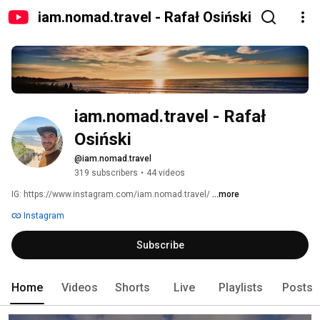
iam.nomad.travel - Rafał Osiński
iam.nomad.travel - Rafał 
Osiński
@iam.nomad.travel
319 subscribers
•
44 videos
IG: https://www.instagram.com/iam.nomad.travel/ 
...more
Instagram
Subscribe
Home
Videos
Shorts
Live
Playlists
Posts