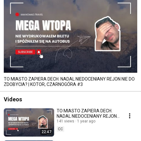
TO MIASTO ZAPIERA DECH. NADAL NIEDOCENIANY REJON NIE DO
ZDOBYCIA? | KOTOR, CZARNOGÓRA #3
Videos
TO MIASTO ZAPIERA DECH.
NADAL NIEDOCENIANY REJON
NIE DO ZDOBYCIA? | KOTOR,
141 views
1 year ago
CZARNOGÓRA #3
CC
22:47