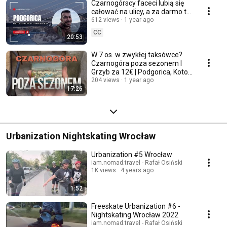
Czarnogórscy faceci lubią się
całować na ulicy, a za darmo to
uczciwa cena. Brutalizm
612 views
1 year ago
Podgoricy #2
CC
20:53
W 7 os. w zwykłej taksówce?
Czarnogóra poza sezonem I
Grzyb za 12€ | Podgorica, Kotor
i okolice. #1
204 views
1 year ago
17:26
Urbanization Nightskating Wrocław
Urbanization #5 Wrocław
iam.nomad.travel - Rafał Osiński
1K views
4 years ago
1:52
Freeskate Urbanization #6 -
Nightskating Wrocław 2022
iam.nomad.travel - Rafał Osiński