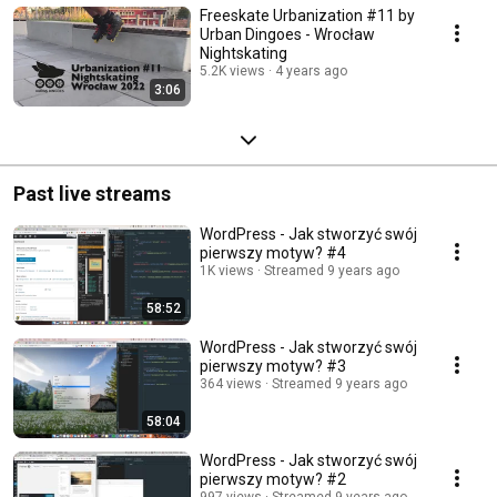
Freeskate Urbanization #11 by
Urban Dingoes - Wrocław
Nightskating
5.2K views
4 years ago
3:06
Past live streams
WordPress - Jak stworzyć swój
pierwszy motyw? #4
1K views
Streamed 9 years ago
58:52
WordPress - Jak stworzyć swój
pierwszy motyw? #3
364 views
Streamed 9 years ago
58:04
WordPress - Jak stworzyć swój
pierwszy motyw? #2
997 views
Streamed 9 years ago