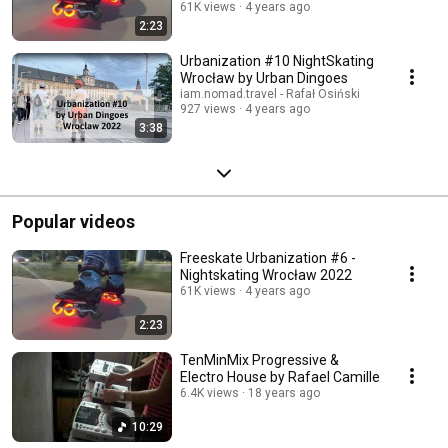
61K views
4 years ago
2:23
Urbanization #10 NightSkating
Wrocław by Urban Dingoes
iam.nomad.travel - Rafał Osiński
927 views
4 years ago
3:38
Popular videos
Freeskate Urbanization #6 -
Nightskating Wrocław 2022
61K views
4 years ago
2:23
TenMinMix Progressive &
Electro House by Rafael Camille
6.4K views
18 years ago
10:29