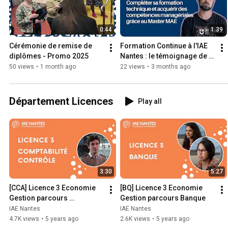
0:44
1:39
Cérémonie de remise de 
Formation Continue à l'IAE 
diplômes - Promo 2025
Nantes : le témoignage de 
Renaud VIRY
50 views
•
1 month ago
22 views
•
3 months ago
Département Licences
Play all
3:30
5:27
[CCA] Licence 3 Economie 
[BQ] Licence 3 Economie 
Gestion parcours 
Gestion parcours Banque
Comptabilité Contrôle
IAE Nantes
IAE Nantes
4.7K views
•
5 years ago
2.6K views
•
5 years ago