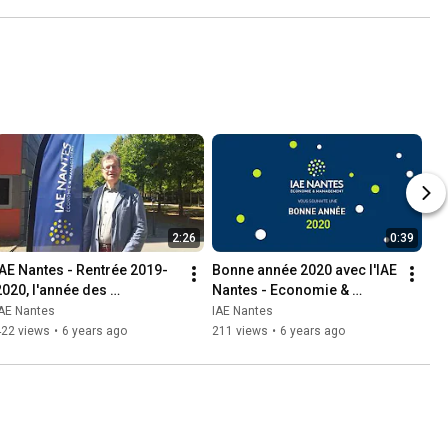
2021/2022
2:26
0:39
IAE Nantes - Rentrée 2019-
Bonne année 2020 avec l'IAE 
2020, l'année des 
Nantes - Economie & 
partenariats !
Management
IAE Nantes
IAE Nantes
422 views
•
6 years ago
211 views
•
6 years ago