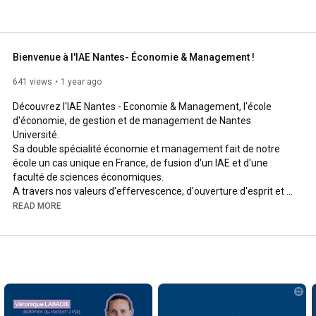
'enrichir leurs connaissances et d'acquérir des 
r être directement opérationnels dès leur diplôme. Par 
forme de diplômés http://iaenantes-alumni.fr témoigne de 
 et fortifier un réseau d'anciens élèves de plus de 36 000 
Bienvenue à l'IAE Nantes- Économie & Management !
641 views
1 year ago
Découvrez l'IAE Nantes - Economie & Management, l'école 
d'économie, de gestion et de management de Nantes 
Université. 

Sa double spécialité économie et management fait de notre 
école un cas unique en France, de fusion d'un IAE et d'une 
faculté de sciences économiques.

A travers nos valeurs d'effervescence, d'ouverture d'esprit et 
au monde ainsi que de collectif en mouvement, nous 
READ MORE
revendiquons de former les étudiants sans les formater.

Interculturalité, professionnalisation et pluridisciplinarité des 
formations nous invitent à créer du lien au quotidien.

Autant de valeurs que nous souhaitons véhiculer et 
transmettre à travers cette vidéo.

iae.univ-nantes.fr
