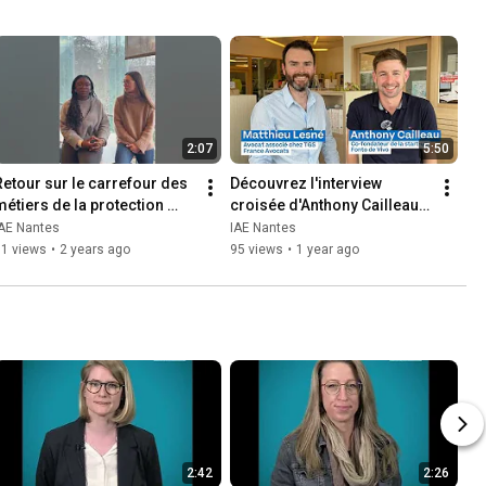
2:07
5:50
Retour sur le carrefour des 
Découvrez l'interview 
métiers de la protection 
croisée d'Anthony Cailleau 
sociale 2024 du master 
et Matthieu Lesné, diplômés 
IAE Nantes
IAE Nantes
GOPAS de l'IAE Nantes
de l'IAE
71 views
•
2 years ago
95 views
•
1 year ago
2:42
2:26