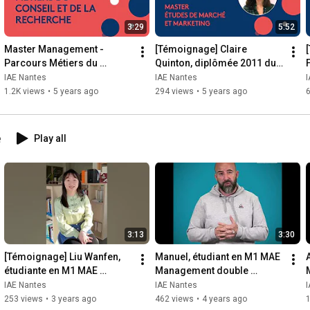
3:29
5:52
Master Management - 
[Témoignage] Claire 
Parcours Métiers du 
Quinton, diplômée 2011 du 
Conseil et de la Recherche
master études et actions 
IAE Nantes
IAE Nantes
marketing
1.2K views
•
5 years ago
294 views
•
5 years ago
e
Play all
3:13
3:30
[Témoignage] Liu Wanfen, 
Manuel, étudiant en M1 MAE 
étudiante en M1 MAE 
Management double 
Management International 
compétence - Formation 
IAE Nantes
IAE Nantes
Franco-Asiatique
continue - promo 2021/2022
253 views
•
3 years ago
462 views
•
4 years ago