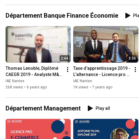
Département Banque Finance Économie
Pla
2:44
3:36
Thomas Lenoble, Diplômé 
Taxe d'apprentissage 2019 - 
CAEGR 2019 - Analyste M&A 
L'alternance - Licence pro 
chez Interface 
Banque IAE Nantes
IAE Nantes
IAE Nantes
Transmission
268 views
•
6 years ago
1K views
•
7 years ago
Département Management
Play all