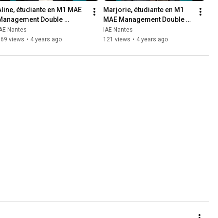
Aline, étudiante en M1 MAE 
Marjorie, étudiante en M1 
Management Double 
MAE Management Double 
compétence - Formation 
Compétence - Formation 
IAE Nantes
IAE Nantes
continue - promo 2021/2022
Continue - promo 
169 views
•
4 years ago
121 views
•
4 years ago
2021/2022