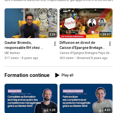
leurs connaissances auprès d'enseignants-chercheurs dotés d'une grande ex
enseignants-chercheurs mettent en œuvre une pédagogie qui condu
acquérir des compétences mais aussi le recul critique nécessaire pour aborder d
nouvelles et être capable de les résoudre.
2:59
1:09:57
Gautier Briendo, 
Diffusion en direct de 
responsable RH chez 
Caisse d'Epargne Bretagne 
Lengow, diplômé du M2 
Pays de Loire
IAE Nantes
Caisse d'Epargne Bretagne Pays de Loire
ComRH IAE Nantes
517 views
•
8 years ago
363 views
•
Streamed 8 years ago
Formation continue
Play all
1:39
4:03