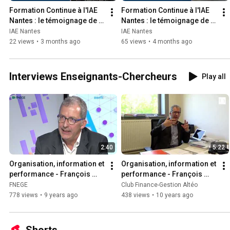
Formation Continue à l'IAE 
Formation Continue à l'IAE 
Nantes : le témoignage de 
Nantes : le témoignage de 
Renaud VIRY
Véronique LABADIE
IAE Nantes
IAE Nantes
22 views
•
3 months ago
65 views
•
4 months ago
Interviews Enseignants-Chercheurs
Play all
2:40
5:22
Organisation, information et 
Organisation, information et 
performance - François 
performance - François 
Meyssonnier
MEYSSONNIER
FNEGE
Club Finance-Gestion Altéo
778 views
•
9 years ago
438 views
•
10 years ago