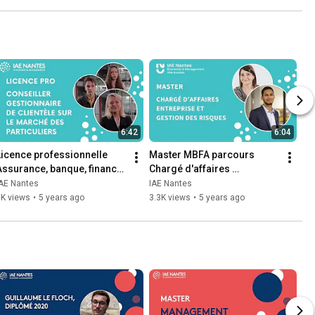
6:42
6:04
Licence professionnelle 
Master MBFA parcours 
Assurance, banque, finance 
Chargé d'affaires 
: chargé de clientèle
entreprises et gestion des 
IAE Nantes
IAE Nantes
risques
7K views
•
5 years ago
3.3K views
•
5 years ago