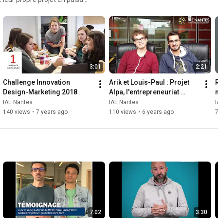
pertise. Ces mêmes
it chacun, non seulement à
es situations
3:01
2:21
Challenge Innovation 
Arik et Louis-Paul : Projet 
Design-Marketing 2018
Alpa, l'entrepreneuriat 
social par deux étudiants 
IAE Nantes
IAE Nantes
IAE Nantes !
140 views
•
7 years ago
110 views
•
6 years ago
7:02
3:30