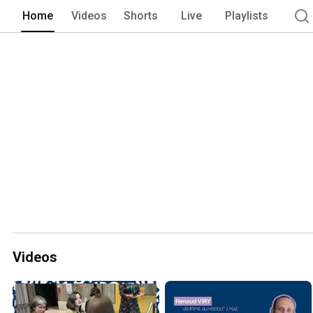
thématiques permettent aux étudiants d
Home
Videos
Shorts
Live
Playlists
expériences riches et valorisantes pou
ailleurs, la mise en place d'une plate
la volonté de l'IAE Nantes de dynamiser
membres. 
Videos