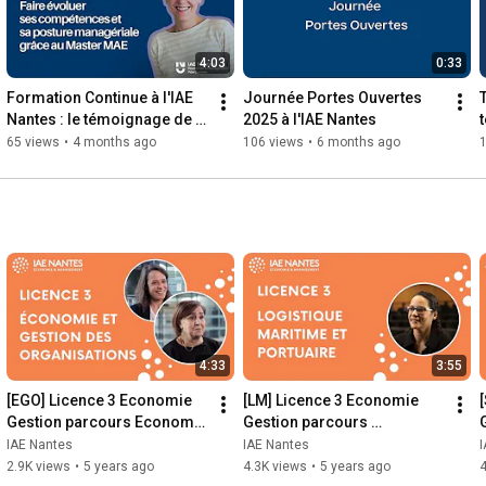
Réalisation 2020 : Lucile Denecker

Chaîne Youtube : 
https://www.youtube.com/channel/UCRYm...
4:03
0:33
Mise à jour 2024 : Tom David-Kemp

Musique : If I Change - Mindme (Epidemic Sound)
Formation Continue à l'IAE 
Journée Portes Ouvertes 
Nantes : le témoignage de 
2025 à l'IAE Nantes
Véronique LABADIE
65 views
•
4 months ago
106 views
•
6 months ago
4:33
3:55
[EGO] Licence 3 Economie 
[LM] Licence 3 Economie 
Gestion parcours Economie 
Gestion parcours 
et gestion des 
Logistique maritime
IAE Nantes
IAE Nantes
organisations
2.9K views
•
5 years ago
4.3K views
•
5 years ago
4