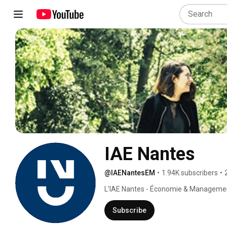
IAE Nantes
@IAENantesEM
•
1.94K subscribers
•
L'IAE Nantes - Économie & Managemen
formation continue dans les domaines d
Les périodes de professionnalisation to
Subscribe
de groupe, les expériences à l'interna