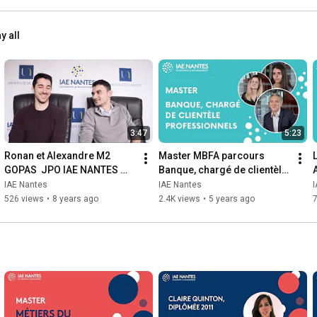
y all
3:47
5:23
Ronan et Alexandre M2 
Master MBFA parcours 
GOPAS  JPO IAE NANTES 
Banque, chargé de clientèle 
2018
Professionnels
IAE Nantes
IAE Nantes
526 views
•
8 years ago
2.4K views
•
5 years ago