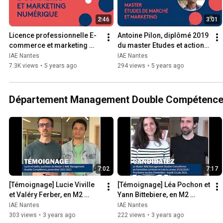
2:46
3:01
Licence professionnelle E-
Antoine Pilon, diplômé 2019 
commerce et marketing 
du master Etudes et actions 
numérique
marketing
IAE Nantes
IAE Nantes
7.3K views
•
5 years ago
294 views
•
5 years ago
Département Management Double Compétenc
7:02
7:17
[Témoignage] Lucie Viville 
[Témoignage] Léa Pochon et 
et Valéry Ferber, en M2 
Yann Bittebiere, en M2 
Management Double 
Management Double 
IAE Nantes
IAE Nantes
Compétence, formation 
Compétence en formation 
303 views
•
3 years ago
222 views
•
3 years ago