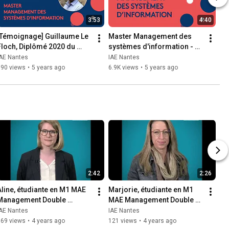
3:53
4:40
[Témoignage] Guillaume Le 
Master Management des 
Floch, Diplômé 2020 du 
systèmes d'information - 
master management des 
Parcours MSI
IAE Nantes
IAE Nantes
systèmes d'information.
690 views
•
5 years ago
6.9K views
•
5 years ago
2:42
2:26
Aline, étudiante en M1 MAE 
Marjorie, étudiante en M1 
Management Double 
MAE Management Double 
compétence - Formation 
Compétence - Formation 
IAE Nantes
IAE Nantes
continue - promo 2021/2022
Continue - promo 
169 views
•
4 years ago
121 views
•
4 years ago