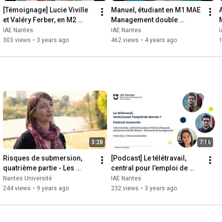
[Témoignage] Lucie Viville 
Manuel, étudiant en M1 MAE 
et Valéry Ferber, en M2 
Management double 
Management Double 
compétence - Formation 
IAE Nantes
IAE Nantes
Compétence, formation 
continue - promo 2021/2022
303 views
•
3 years ago
462 views
•
4 years ago
continue
3:28
7:16
Risques de submersion, 
[Podcast] Le télétravail, 
quatrième partie - Les 
central pour l’emploi de 
Eclaireurs
demain ?
Nantes Université
IAE Nantes
244 views
•
9 years ago
232 views
•
3 years ago