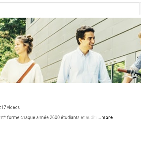
217 videos
t* forme chaque année 2600 étudiants et auditeurs en 
...more
e l'économie, la finance, la gestion et le management. 
ut au long de leur cursus (stage, alternance), les projets 
tional et l'organisation de nombreuses conférences 