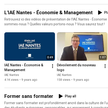
continue
continue
L'IAE Nantes - Économie & Management
Pl
Retrouvez ici des vidéos de présentation de l'IAE Nantes - Économ
sommes-nous ? Quelles valeurs portons-nous ? Vous saurez tout !
0:49
1:07
IAE Nantes - Économie & 
Dévoilement du nouveau 
Management
logo
IAE Nantes
IAE Nantes
4.1K views
•
9 years ago
158 views
•
9 years ago
Former sans formater
Play all
Former sans formater est profondément ancré dans la culture de l'un
des étudiants autonomes, responsables, qui apprennent à construire 