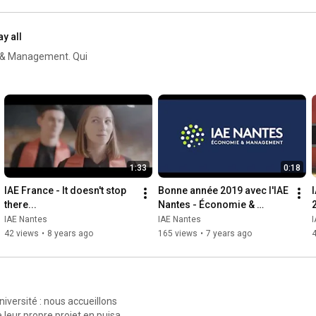
ay all
ie & Management. Qui
1:33
0:18
IAE France - It doesn't stop 
Bonne année 2019 avec l'IAE 
there...
Nantes - Économie & 
Management
IAE Nantes
IAE Nantes
42 views
•
8 years ago
165 views
•
7 years ago
iversité : nous accueillons
leur propre projet en puisant