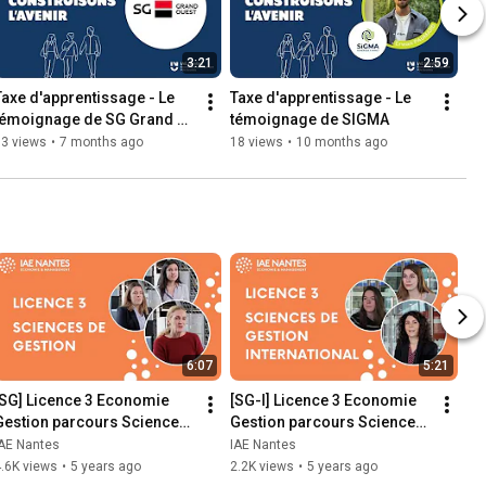
3:21
2:59
Taxe d'apprentissage - Le 
Taxe d'apprentissage - Le 
témoignage de SG Grand 
témoignage de SIGMA
Ouest
13 views
•
7 months ago
18 views
•
10 months ago
6:07
5:21
[SG] Licence 3 Economie 
[SG-I] Licence 3 Economie 
Gestion parcours Sciences 
Gestion parcours Sciences 
de gestion
de gestion International
IAE Nantes
IAE Nantes
.6K views
•
5 years ago
2.2K views
•
5 years ago