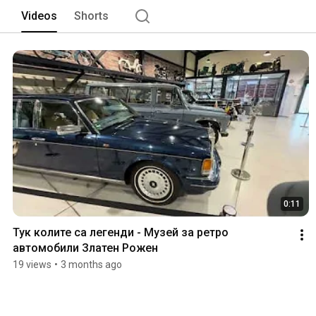
Videos
Shorts
0:11
Тук колите са легенди - Музей за ретро 
автомобили Златен Рожен
19 views
•
3 months ago