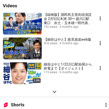
Videos
【録画版】国民民主党街頭演説
会 2月5日(木)8::30〜 @川口駅
東口 弁士：玉木雄一郎代表、
細谷はやと候補
192 views
6 months ago
33:06
【細谷はやと】政見放送web版
418 views
6 months ago
1:07
細谷はやと1/22川口駅始発から
終電まで【ダイジェスト】
173 views
6 months ago
1:05
Shorts