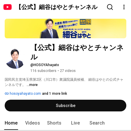
【公式】細谷はやとチャンネル
【公式】細谷はやとチャンネ
ル
@HOSOYAhayato
116 subscribers
•
27 videos
国民民主党埼玉県第2区（川口市）衆議院議員候補、 細谷はやとの公式チャ
ンネルです。 
...more
hosoyahayato.com
and 1 more link
Subscribe
Home
Videos
Shorts
Live
Search