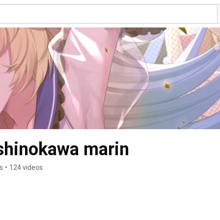
nokawa marin
s
•
124 videos