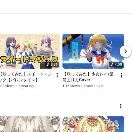
3:36
4:50
【歌ってみた】スイートマジ
【歌ってみた】少女レイ/星
ック【バレンタイン】
河まりんCover
609 views
•
1 year ago
1.1K views
•
2 years ago