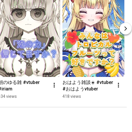
朝のゆる雑 #vtuber 
おはよう雑談☀️ #vtuber 
#iriam
#おはようvtuber
434 views
418 views