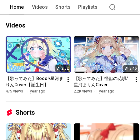
Home
Videos
Shorts
Playlists
Videos
2:52
3:45
【歌ってみた】Booo!/星河ま
【歌ってみた】怪獣の花唄/
りんCover【誕生日】
星河まりんCover
475 views
•
1 year ago
2.2K views
•
1 year ago
Shorts