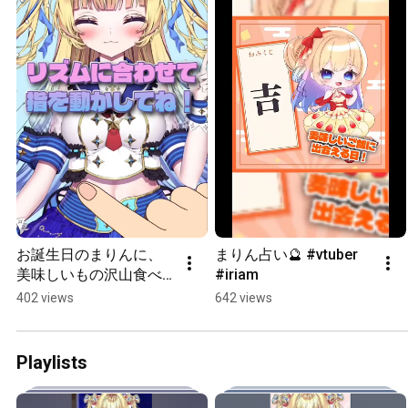
お誕生日のまりんに、
まりん占い🔮 #vtuber 
美味しいもの沢山食べ
#iriam
させてー！！！ #vtuber 
402 views
642 views
#誕生日
Playlists