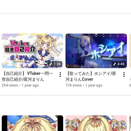
1:26
4:40
【自己紹介】 VTuber一問一
【歌ってみた】ホシアイ/星
答自己紹介/星河まりん
河まりんCover
294 views
•
1 year ago
729 views
•
1 year ago