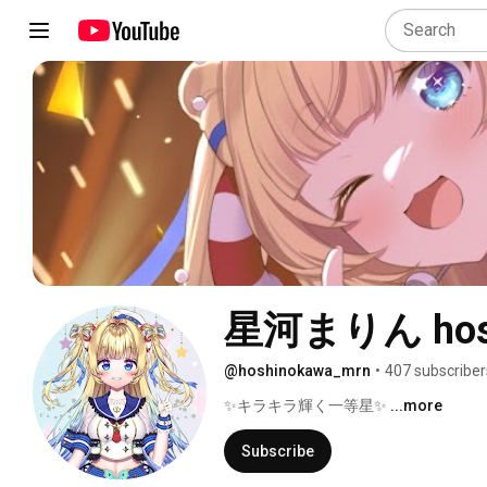
星河まりん hoshi
@hoshinokawa_mrn
•
407 subscriber
✨️キラキラ輝く一等星✨ 
...more
Subscribe