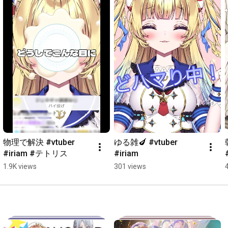
物理で解決 #vtuber 
ゆる雑🍆 #vtuber 
#iriam #テトリス
#iriam
1.9K views
301 views