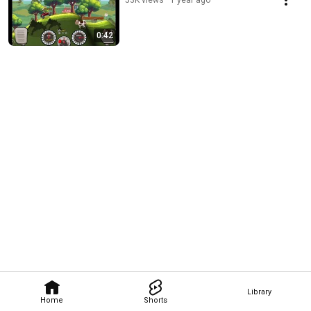
53K views
1 year ago
0:42
Library
Home
Shorts