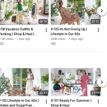
24:19
23:52
#58 Vacation Outfits & 
#105 Im Not Giving Up | 
Packing | Shop & Haul | 
Lifestyle in Our 60s
Lifestyle in our 60s
314K views
•
1 year ago
284K views
•
7 days ago
CC
CC
32:37
27:19
102 Lifestyle in Our 60s | 
#101 Ready For Summer | 
Gluten and Sugarfree 
Shop & Haul