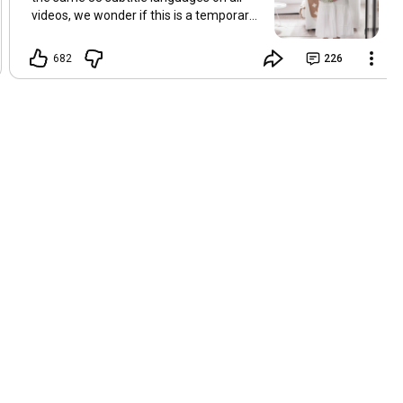
videos, we wonder if this is a temporary
problem with YouTube, or if some
setting has been changed in the
682
226
YouTube app causing some viewers to
lose their subtitles. Have you
experienced this? Have you been able to
get it to work? Do you have any tips? We
are grateful for any feedback that can
help us resolve this. Hugs, Tina & Mr.C
Hallo Freunde. Wir haben mehrere
Kommentare zu Problemen mit den
Untertiteln der letzten Filme erhalten.
Da wir für alle Videos dieselben 33
Untertitelsprachen verwenden, fragen
wir uns, ob es sich um ein
vorübergehendes Problem mit YouTube
handelt oder ob eine Einstellung in der
YouTube-App geändert wurde, wodurch
einige Zuschauer ihre Untertitel verloren
haben. Kommt Ihnen das bekannt vor?
Haben Sie eine Lösung gefunden?
Haben Sie einen Tipp? Wir sind für jedes