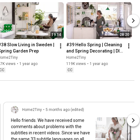
19:14
28:20
#38 Slow Living in Sweden | 
#39 Hello Spring | Cleaning 
Spring Garden Prep
and Spring Decorating | DIY 
& Baking Spring Pastries
Home2Tiny
Home2Tiny
47K views
•
1 year ago
119K views
•
1 year ago
CC
CC
Home2Tiny
•
5 months ago (edited)
Hello friends. We have received some
comments about problems with the
subtitles in recent videos. Since we have
the same 33 subtitle languages on all