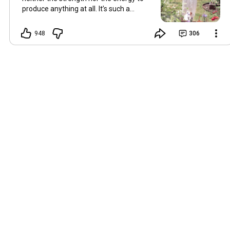
produce anything at all. It’s such a
shame, because as always, I miss you
and always want to ‘chat’ with you every
948
306
Friday. But it’s raining today and finally
my brain doesn’t feel like it’s boiling over,
so I’m keeping my fingers crossed for a
new video on 10 July. I hope you’re all
well and are looking after yourselves in
this heat. Until we meet again. Hugs,
Tina Hallo Freunde, leider wird es am
Freitag, dem 3. Juli, kein Video geben.
Die Hitze hat mir ziemlich zugesetzt,
und ich hatte weder die Kraft noch die
Energie, überhaupt etwas zu
produzieren. Das ist wirklich schade,
denn wie immer vermisse ich euch und
möchte jeden Freitag gerne mit euch
„reden“. Aber heute regnet es und
endlich fühlt sich mein Kopf nicht mehr
überhitzt an, und ich drücke die Daumen
für ein neues Video am 10. Juli. Ich
hoffe, es geht euch gut und ihr passt in