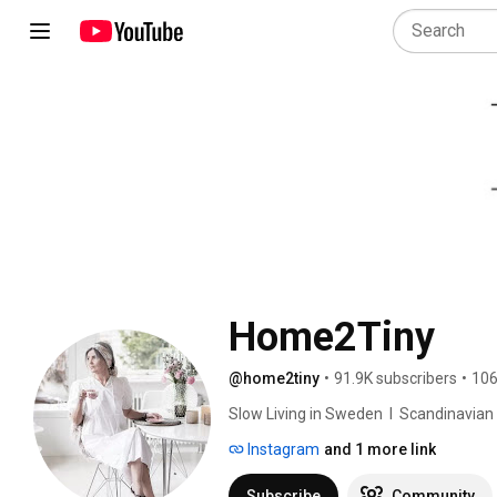
Home2Tiny
@home2tiny
•
91.9K subscribers
•
106
Slow Living in Sweden  I  Scandinavian Des
Instagram
and 1 more link
Subscribe
Community