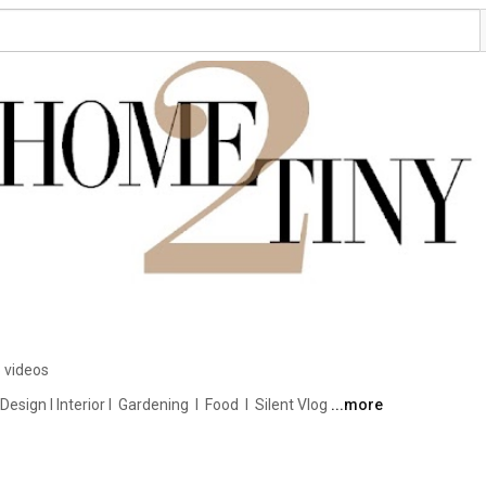
 videos
ign I Interior I  Gardening  I  Food  I  Silent Vlog 
...more