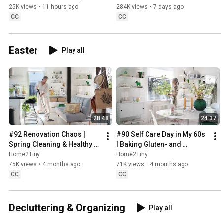
Sweden
25K views
•
11 hours ago
284K views
•
7 days ago
CC
CC
Easter
Play all
28:48
24:37
#92 Renovation Chaos | 
#90 Self Care Day in My 60s 
Spring Cleaning & Healthy 
| Baking Gluten- and 
Treats
Sugarfree Meringue Roll
Home2Tiny
Home2Tiny
75K views
•
4 months ago
71K views
•
4 months ago
CC
CC
Decluttering & Organizing
Play all