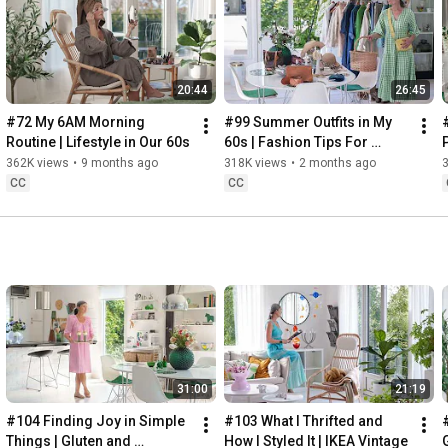
Instagram: 
https://www.instagram.com/home2tiny/
Music: 
https://www.epidemicsound.com/
20:44
26:45
Söderköpings Brunn: 
https://sbrunn.se/
Göta Canal: 
https://www.gotakanal.se/en
#72 My 6AM Morning 
#99 Summer Outfits in My 
Mauritzberg Slott & Golf: 
https://mauritzberg.se/
Routine | Lifestyle in Our 60s
60s | Fashion Tips For 
Summer
362K views
•
9 months ago
318K views
•
2 months ago
#vacationoutfitsinmy60s
#relaxingroadtripinsweden
CC
CC
00:00
00:33
 Starting the day trying and combining some outfits for 
13:53
17:29
18:33
19:38
21:40
 Arriving at Mem, the eastern starting point of the Göta 
31:00
21:19
24:15
27:12
#104 Finding Joy in Simple 
#103 What I Thrifted and 
#
28:27
Things | Gluten and 
How I Styled It | IKEA Vintage