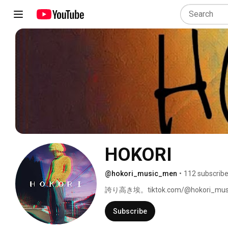
HOKORI
@hokori_music_men
•
112 subscribe
誇り高き埃。tiktok.com/@hokori_mus
Subscribe