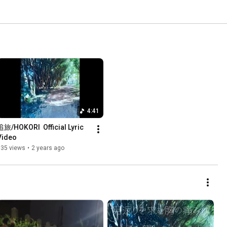
4:41
追旅/HOKORI  Official Lyric 
Video
835 views
•
2 years ago