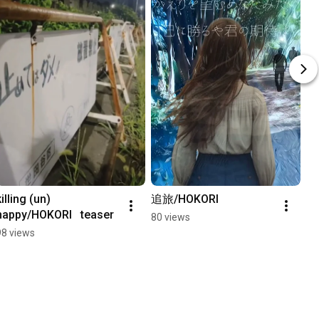
illing (un) 
追旅/HOKORI
happy/HOKORI   teaser
80 views
98 views