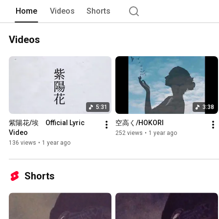
Home
Videos
Shorts
Videos
5:31
3:38
紫陽花/埃　Official Lyric 
空高く/HOKORI
Video
252 views
•
1 year ago
136 views
•
1 year ago
Shorts