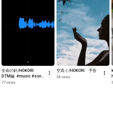
生命の針/HOKORI　
空高く/HOKORI　予告
k
DTM編  #music #song 
58 views
#音楽 #オリジナル曲 
77 views
#dtm #アーティスト #
歌手 #自作曲