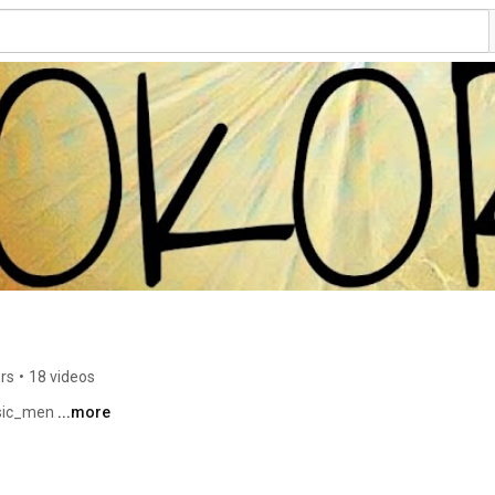
rs
•
18 videos
ic_men 
...more