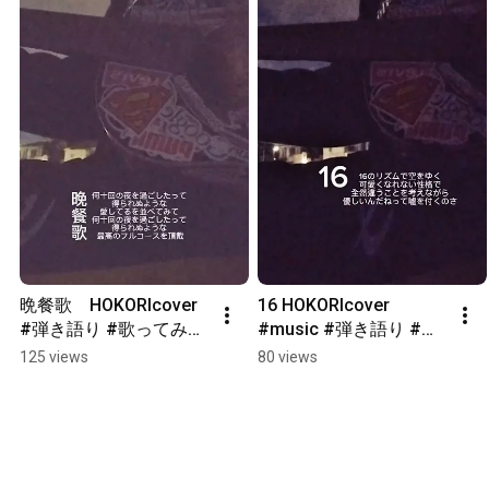
晩餐歌　HOKORIcover 
16 HOKORIcover 
#弾き語り #歌ってみた 
#music #弾き語り #弾
#cover #ギター#晩餐
き語りカバー #弾き語
125 views
80 views
歌 #ギター弾き語り #ギ
り男子 #弾き語りギタ
ター男子 #一発撮り #フ
ー #歌ってみた #16
ァーストテイク #誇り
高き埃