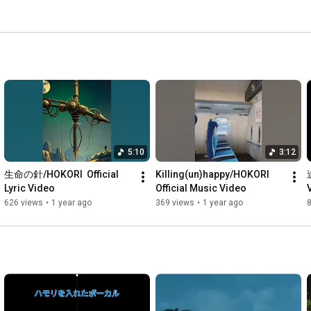
5:10
3:12
生命の針/HOKORI  Official 
Killing(un)happy/HOKORI  
Lyric Video
Official Music Video
626 views
•
1 year ago
369 views
•
1 year ago