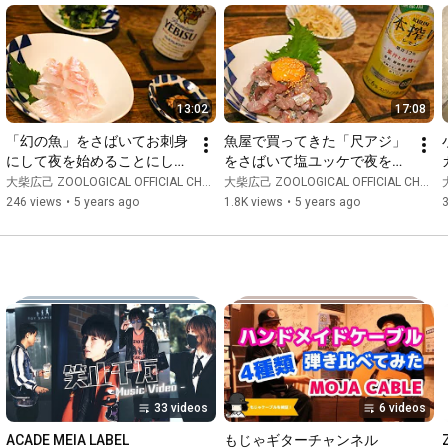
13:02
17:08
「幻の魚」をさばいてお刺身
魚屋で買ってきた「尺アジ」
にして夜を始めることにしま
をさばいて塩ユッケで夜を始
す。
めることにします
大柴広己 ZOOLOGICAL OFFICIAL CHANNEL
大柴広己 ZOOLOGICAL OFFICIAL CHANNEL
246 views
•
5 years ago
1.8K views
•
5 years ago
33 videos
6 videos
ACADE MEIA LABEL
もじゃギターチャンネル