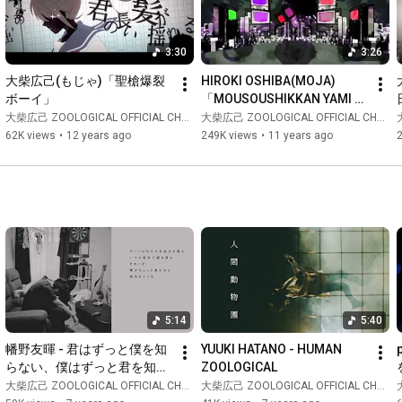
3:30
3:26
大柴広己(もじゃ)「聖槍爆裂
HIROKI OSHIBA(MOJA)
ボーイ」
「MOUSOUSHIKKAN YAMI 
GIRL」
大柴広己 ZOOLOGICAL OFFICIAL CHANNEL
大柴広己 ZOOLOGICAL OFFICIAL CHANNEL
62K views
•
12 years ago
249K views
•
11 years ago
5:14
5:40
幡野友暉 - 君はずっと僕を知
YUUKI HATANO - HUMAN 
らない、僕はずっと君を知ら
ZOOLOGICAL
ない [MV]
大柴広己 ZOOLOGICAL OFFICIAL CHANNEL
大柴広己 ZOOLOGICAL OFFICIAL CHANNEL