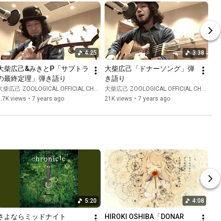
4:25
3:38
大柴広己&みきとP「サブトラ
大柴広己「ドナーソング」弾
の最終定理」弾き語り
き語り
大柴広己 ZOOLOGICAL OFFICIAL CHANNEL
大柴広己 ZOOLOGICAL OFFICIAL CHANNEL
.7K views
•
7 years ago
21K views
•
7 years ago
5:20
4:08
さよならミッドナイト
HIROKI OSHIBA「DONAR 