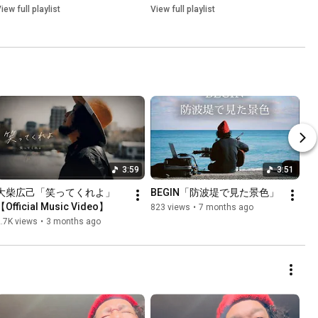
iew full playlist
View full playlist
3:59
3:51
大柴広己「笑ってくれよ」
BEGIN「防波堤で見た景色」
【Official Music Video】
823 views
•
7 months ago
.7K views
•
3 months ago