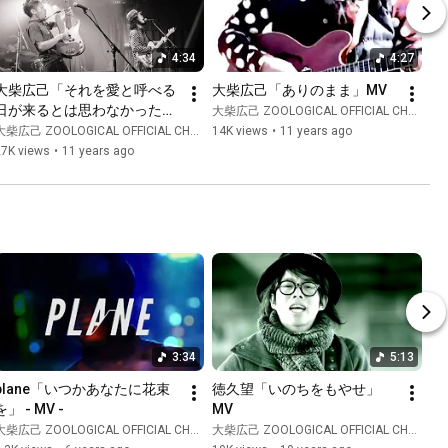
4:34
4:27
大柴広己「それを愛と呼べる
大柴広己「ありのまま」MV
日が来るとは思わなかった
大柴広己 ZOOLOGICAL OFFICIAL CHANNEL
よ。」
大柴広己 ZOOLOGICAL OFFICIAL CHANNEL
14K views
•
11 years ago
27K views
•
11 years ago
3:34
5:13
plane「いつかあなたに花束
徳久望「いのちをもやせ」
を」 - MV -
MV
大柴広己 ZOOLOGICAL OFFICIAL CHANNEL
大柴広己 ZOOLOGICAL OFFICIAL CHANNEL