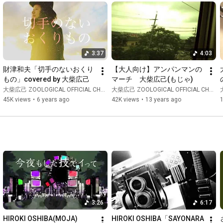
3:37
4:03
財津和夫「切手のないおくり
【大人向け】アンパンマンの
もの」covered by 大柴広己
マーチ　大柴広己(もじゃ)
大柴広己 ZOOLOGICAL OFFICIAL CHANNEL
大柴広己 ZOOLOGICAL OFFICIAL CHANNEL
45K views
•
6 years ago
42K views
•
13 years ago
1
3:26
6:17
HIROKI OSHIBA(MOJA)
HIROKI OSHIBA「SAYONARA 