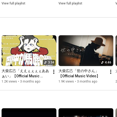
View full playlist
View full playlist
V
3:34
4:46
大柴広己「ええぇぇぇぇああ
大柴広己「世の中さん」
ぁい」【Official Music 
【Official Music Video】
Video】
1.2K views
•
3 months ago
1.9K views
•
3 months ago
2