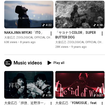
4:22
4:38
NAKAJIMA MIYUKI「ITO」
「サヨナラCOLOR」SUPER 
BUTTER DOG
大柴広己 ZOOLOGICAL OFFICIAL CHANNEL
63K views
•
8 years ago
大柴広己 ZOOLOGICAL OFFICIAL CHANNEL
28K views
•
9 years ago
Music videos
Play all
4:34
3:27
大柴広己「拝啓、近野淳一」
大柴広己「YOMOSUE」feat.