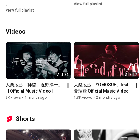
」
View full playlist
View full playlist
Videos
4:34
3:27
大柴広己「拝啓、近野淳一」
大柴広己「YOMOSUE」feat.
【Official Music Video】
憂現歌 Official Music Video
9K views
•
1 month ago
1.3K views
•
2 months ago
Shorts