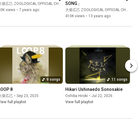
SONG」
大柴広己 ZOOLOGICAL OFFICIAL CHANNEL
70K views
•
7 years ago
大柴広己 ZOOLOGICAL OFFICIAL CHANNEL
410K views
•
13 years ago
9 songs
11 songs
LOOP 8
Hikari Ushinaedo Sonosakie
大柴広己
•
Sep 23, 2025
Oshiba Hiroki
•
Jul 22, 2026
iew full playlist
View full playlist