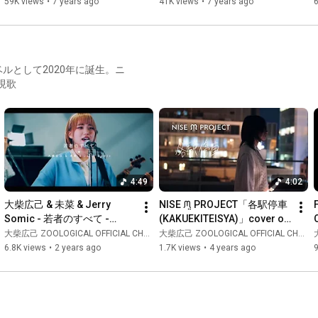
59K views
•
7 years ago
41K views
•
7 years ago
6
ベルとして2020年に誕生。ニ
憂現歌
4:49
4:02
大柴広己 & 未菜 & Jerry 
NISE ᙏ̤ PROJECT「各駅停車
Somic - 若者のすべて -
(KAKUEKITEISYA)」cover of 
【Music Video】
末代雨季(MATSUDAI UKI)
大柴広己 ZOOLOGICAL OFFICIAL CHANNEL
大柴広己 ZOOLOGICAL OFFICIAL CHANNEL
6.8K views
•
2 years ago
1.7K views
•
4 years ago
9