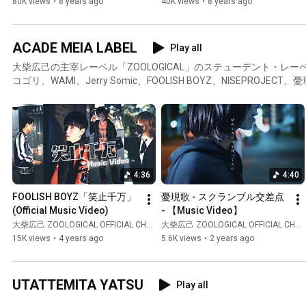
80K views
•
8 years ago
40K views
•
8 years ago
ACADE MEIA LABEL
Play all
大柴広己の主宰レーベル「ZOOLOGICAL」のステューデント・レー
コゴリ、WAMI、Jerry Somic、FOOLISH BOYZ、NISEPROJECT、
4:36
4:40
FOOLISH BOYZ「笑止千万」
憂現歌 - スクランブル交差点 
(Official Music Video)
- 【Music Video】
大柴広己 ZOOLOGICAL OFFICIAL CHANNEL
大柴広己 ZOOLOGICAL OFFICIAL CHANNEL
15K views
•
4 years ago
5.6K views
•
2 years ago
UTATTEMITA YATSU
Play all