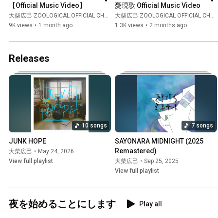
【Official Music Video】
憂現歌 Official Music Video
大柴広己 ZOOLOGICAL OFFICIAL CHANNEL
大柴広己 ZOOLOGICAL OFFICIAL CHANNEL
9K views
•
1 month ago
1.3K views
•
2 months ago
Releases
10 songs
7 songs
JUNK HOPE
SAYONARA MIDNIGHT (2025 
Remastered)
大柴広己
•
May 24, 2026
View full playlist
大柴広己
•
Sep 25, 2025
View full playlist
夜を始めることにします
Play all