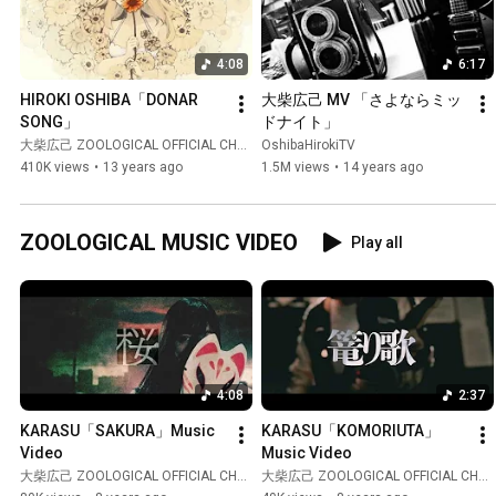
4:08
6:17
HIROKI OSHIBA「DONAR 
大柴広己 MV 「さよならミッ
SONG」
ドナイト」
大柴広己 ZOOLOGICAL OFFICIAL CHANNEL
OshibaHirokiTV
410K views
•
13 years ago
1.5M views
•
14 years ago
ZOOLOGICAL MUSIC VIDEO
Play all
4:08
2:37
KARASU「SAKURA」Music 
KARASU「KOMORIUTA」
Video
Music Video
大柴広己 ZOOLOGICAL OFFICIAL CHANNEL
大柴広己 ZOOLOGICAL OFFICIAL CHANNEL