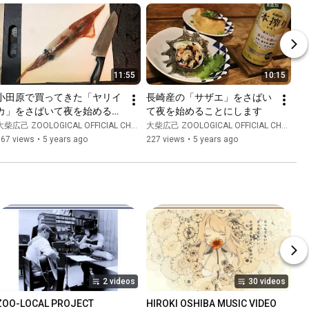
11:55
10:15
小田原で買ってきた「ヤリイ
長崎産の「サザエ」をさばい
カ」をさばいて夜を始めるこ
て夜を始めることにします
とにします
大柴広己 ZOOLOGICAL OFFICIAL CHANNEL
大柴広己 ZOOLOGICAL OFFICIAL CHANNEL
367 views
•
5 years ago
227 views
•
5 years ago
2 videos
30 videos
ZOO-LOCAL PROJECT
HIROKI OSHIBA MUSIC VIDEO