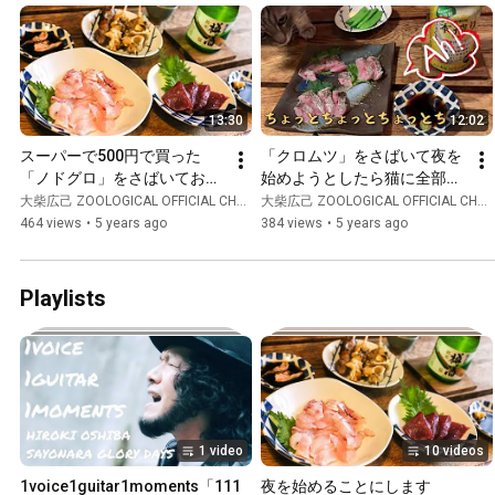
13:30
12:02
スーパーで500円で買った
「クロムツ」をさばいて夜を
「ノドグロ」をさばいてお刺
始めようとしたら猫に全部持
身で夜を始めることにしま
ってかれた。
大柴広己 ZOOLOGICAL OFFICIAL CHANNEL
大柴広己 ZOOLOGICAL OFFICIAL CHANNEL
す。
464 views
•
5 years ago
384 views
•
5 years ago
Playlists
1 video
10 videos
1voice1guitar1moments「111
夜を始めることにします