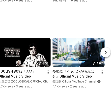
.3K views
•
6 years ago
10K views
•
10 years ago
3:53
4:07
FOOLISH BOYZ「777」
憂現歌『イヤホンがあれば十
Official Music Video
分』Official Music Video
大柴広己 ZOOLOGICAL OFFICIAL CHANNEL
憂現歌 Official YouTube Channel
.7K views
•
3 years ago
4.1K views
•
2 years ago