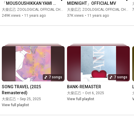
「MOUSOUSHIKKAN YAMI 
MIDNIGHT」OFFICIAL MV
GIRL」
大柴広己 ZOOLOGICAL OFFICIAL CHANNEL
大柴広己 ZOOLOGICAL OFFICIAL CHANNEL
249K views
•
11 years ago
37K views
•
11 years ago
7 songs
7 songs
SONG TRAVEL (2025 
BANK-REMASTER
Remastered)
大柴広己
•
Oct 6, 2025
大柴広己
•
Sep 25, 2025
View full playlist
V
View full playlist