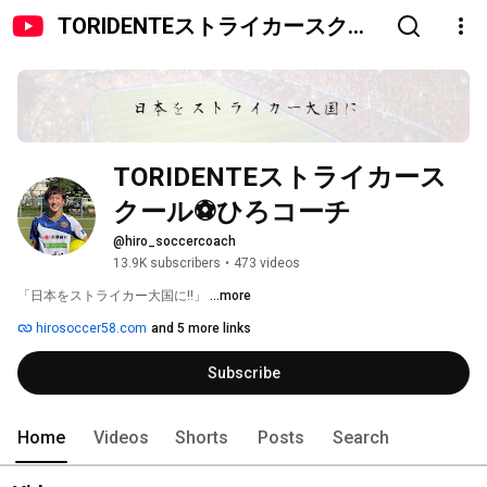
TORIDENTEストライカースクー
ル⚽️ひろコーチ
TORIDENTEストライカース
クール⚽️ひろコーチ
@hiro_soccercoach
13.9K subscribers
•
473 videos
「日本をストライカー大国に‼️」 
...more
hirosoccer58.com
and 5 more links
Subscribe
Home
Videos
Shorts
Posts
Search