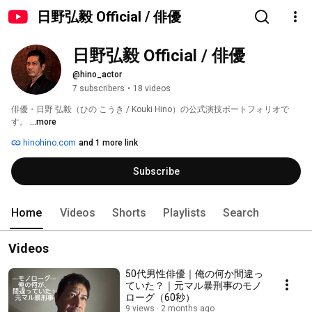
日野弘毅 Official / 俳優
日野弘毅 Official / 俳優
@hino_actor
7 subscribers
•
18 videos
俳優・日野 弘毅（ひの こうき / Kouki Hino）の公式演技ポートフォリオで
す。 
...more
hinohino.com
and 1 more link
Subscribe
Home
Videos
Shorts
Playlists
Search
Videos
50代男性俳優｜俺の何か間違っ
ていた？｜元マル暴刑事のモノ
ローグ（60秒）
9 views
2 months ago