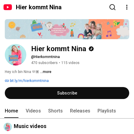
Hier kommt Nina
Hier kommt Nina
@Hierkommtnina
470 subscribers
•
115 videos
Hey ich bin Nina 🫶🏽 
...more
bit.ly/m/hierkommtnina
Subscribe
Home
Videos
Shorts
Releases
Playlists
Music videos