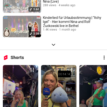
Nina (Live)
288 views
4 weeks ago
3:44
Kinderlied für Urlaubsstimmung | "Itchy
Igel" - Hier kommt Nina und Rolf
Zuckowski live in Bethel
1.4K views
1 month ago
3:58
Shorts