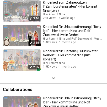
Kinderlied zum Zähneputzen
| "Zahnbürstenpiraten" - Hier kommt
Nina (Live)
Hier kommt Nina
288 views
4 weeks ago
3:44
Kinderlied für Urlaubsstimmung | "Itchy
Igel" - Hier kommt Nina und Rolf
Zuckowski live in Bethel
Hier kommt Nina and Rolf Zuckowski - Musik für
1.4K views
1 month ago
3:58
Kinderlied für Tierfans | "Glückskater
Norbert" - Hier kommt Nina (Kizi
Konzert)
Hier kommt Nina
1.9K views
1 month ago
2:35
Collaborations
Kinderlied für Urlaubsstimmung | "Itchy
Igel" - Hier kommt Nina und Rolf
Zuckowski live in Bethel