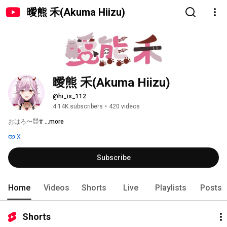
曖熊 禾(Akuma Hiizu)
曖熊 禾(Akuma Hiizu)
@hi_is_112
4.14K subscribers
•
420 videos
おはろ〜😈❣️ 
...more
X
Subscribe
Home
Videos
Shorts
Live
Playlists
Posts
Shorts