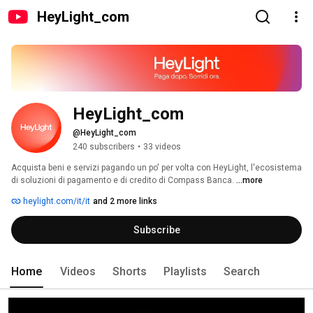
HeyLight_com
HeyLight_com
@HeyLight_com
240 subscribers
•
33 videos
Acquista beni e servizi pagando un po' per volta con HeyLight, l'ecosistema 
di soluzioni di pagamento e di credito di Compass Banca. 
...more
heylight.com/it/it
and 2 more links
Subscribe
Home
Videos
Shorts
Playlists
Search