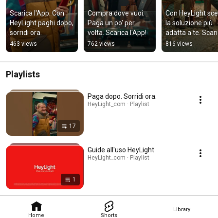
Scarica l'App. Con 
Compra dove vuoi. 
Con HeyLight sceg
HeyLight paghi dopo, 
Paga un po' per 
la soluzione più 
sorridi ora.
volta. Scarica l'App!
adatta a te. Scari
l'App!
463 views
762 views
816 views
Playlists
Paga dopo. Sorridi ora.
HeyLight_com · Playlist
17
Guide all'uso HeyLight
HeyLight_com · Playlist
1
Library
Home
Shorts