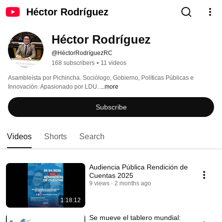
Héctor Rodríguez
Héctor Rodríguez
@HéctorRodríguezRC
168 subscribers
•
11 videos
Asambleísta por Pichincha. Sociólogo, Gobierno, Políticas Públicas e 
Innovación. Apasionado por LDU. 
...more
Subscribe
Videos
Shorts
Search
Audiencia Pública Rendición de
Cuentas 2025
9 views
2 months ago
1:18:12
Se mueve el tablero mundial: