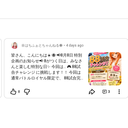
🌼はちふぉとちゃんねる🐝
•
4 days ago
皆さん、こんにちは☀️ 🐝 📢8月8日 特別
企画のお知らせ📢 8がつく日は、みなさ
んと楽しむ特別な日✨ 今回は… 🎮 88試
合チャレンジ に挑戦します！！ 今回は
通常バトルロイヤル限定で、 88試合完
走を目指します💪🔥 順位やビクロイ数
は関係ありません！ 最後まで諦めず、
8
3
みなさんと一緒に最高の1日にしたいと
思っています😊 🌻 途中参加・途中退出
OK！ 🌻 初見さんも大歓迎！ 長時間配信
になりますので、無理のない範囲でぜひ
遊びに来てください✨ 💬 「頑張れ！」
💛 「最後まで応援するよ！」 そんな一