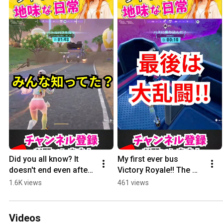
Did you all know? It 
My first ever bus 
doesn't end even after 
Victory Royale!! The 
you defeat the last 
ending was such a 
1.6K views
461 views
enemy!?😂#Fortnite
chaotic brawl... 
#Fortnite
Videos