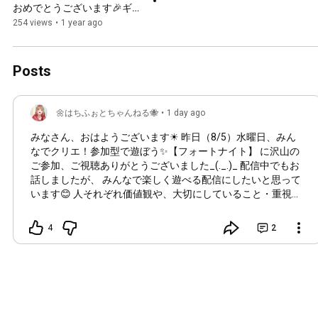
おめでとうございます🎉ギフ
ト🎁企画【#フォートナイト 
254 views
•
1 year ago
】【#ギフト動画】【#卒
業】
Posts
🌼はちふぉとちゃんねる🐝
•
1 day ago
みなさん、おはようございます☀ 昨日（8/5）水曜日、みん
なでクリエ！参加型で遊ぼう✨️【フォートナイト】 に沢山の
ご参加、ご視聴ありがとうございました_(._.)_ 配信中でもお
話しましたが、 みんなで楽しく遊べる配信にしたいと思って
います😊 人それぞれ価値観や、大切にしていること・重視し
ていることは違うと思います。 私は「勝つこと」だけではな
く、「挑戦すること」をとても大切にしています。 上手くい
4
2
かないことや、何度も負けることがあっても、「挑戦した自
分」をぜひ褒めてあげてほしいです。 ボックスファイトや対
戦系は勝ち負けがあるので、悔しい気持ちになることもある
と思います。 参加は自由ですし、「今日は合わないな」「苦
手だな」と思ったら無理に参加しなくても大丈夫です。 これ
からもクリエの日は、いろいろなマップを挑戦しながら、み