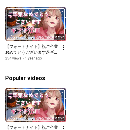
27:57
【フォートナイト】祝ご卒業
おめでとうございます🎉ギフ
ト🎁企画【#フォートナイト 
254 views
•
1 year ago
】【#ギフト動画】【#卒
業】
Popular videos
27:57
【フォートナイト】祝ご卒業