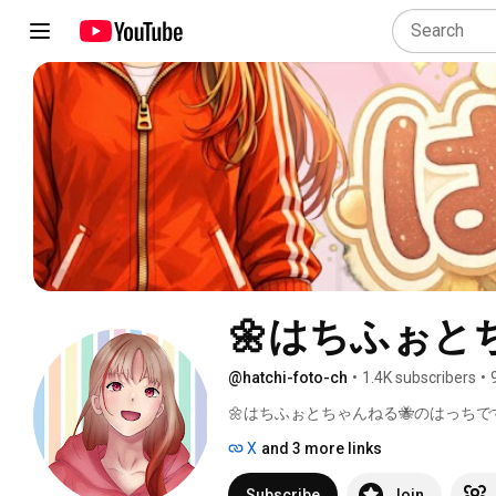
🌼はちふぉと
@hatchi-foto-ch
•
1.4K subscribers
•
🌼はちふぉとちゃんねる🐝のはっちです
X
and 3 more links
Subscribe
Join