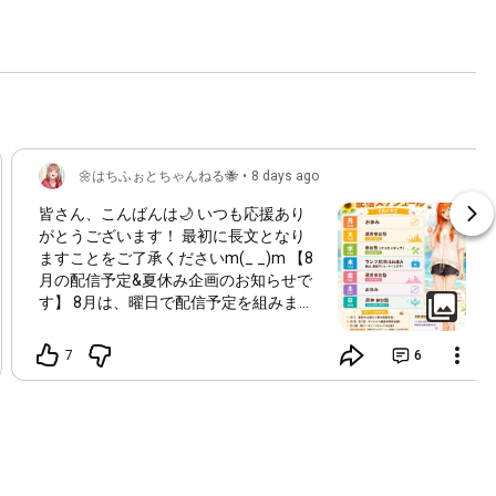
🌼はちふぉとちゃんねる🐝
•
8 days ago
皆さん、こんばんは🌙 いつも応援あり
がとうございます！ 最初に長文となり
ますことをご了承くださいm(_ _)m 【8
月の配信予定&夏休み企画のお知らせで
す】 8月は、曜日で配信予定を組みまし
た！ ※配信時間は週によって変わりま
す。 後日1週間のスケジュールも出しま
7
6
すので、配信時間のご確認お願いしま
す。 ※「8」がつく日は通常スケジュー
ルと異なる場合があります。 また今後
のランク挑戦については、一人一人個別
でお話をさせていただきたいと考えてい
ます。 ランクは長く一緒に挑戦してい