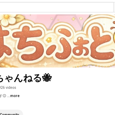
ちゃんねる🐝
926 videos
😊 
...more
Community