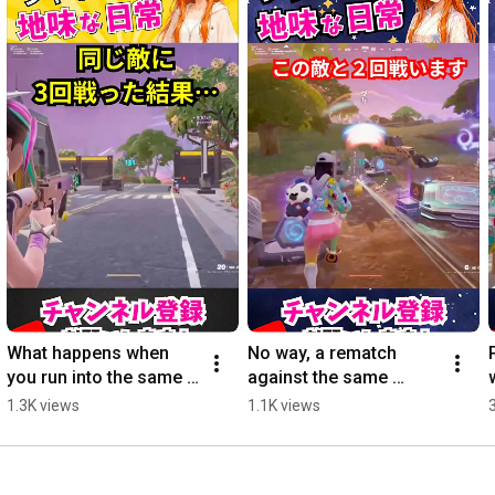
What happens when 
No way, a rematch 
you run into the same 
against the same 
enemy 3 times… 
enemy... Revenge 
1.3K views
1.1K views
[Fortnite]
successful! #Fortnite