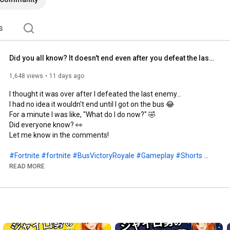
s
Did you all know? It doesn't end even after you defeat the last enemy!?😂#Fortnite
1,648 views
11 days ago
I thought it was over after I defeated the last enemy...

I had no idea it wouldn't end until I got on the bus 😂

For a minute I was like, "What do I do now?" 🤣

Did everyone know? 👀

Let me know in the comments!

#Fortnite
#fortnite
#BusVictoryRoyale
#Gameplay
#Shorts
#GyroPlayers
READ MORE