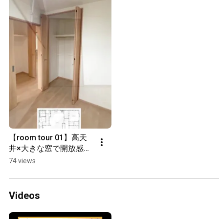
【room tour 01】高天
井×大きな窓で開放感と
明るい光が差し込む平
74 views
屋♪
Videos