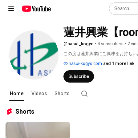
蓮井興業【room
@hasui_kogyo
•
4 subscribers
•
2 vid
この度は蓮井興業にご興味をお持ちい
hasui-kogyo.com
and 1 more link
Subscribe
Home
Videos
Shorts
Shorts