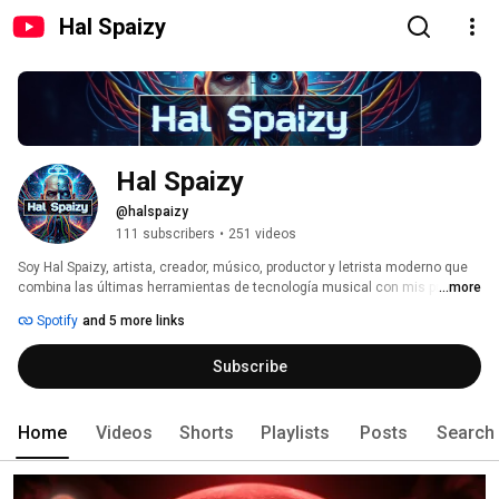
Hal Spaizy
Hal Spaizy
@halspaizy
111 subscribers
•
251 videos
Soy Hal Spaizy, artista, creador, músico, productor y letrista moderno que 
combina las últimas herramientas de tecnología musical con mis propias 
...more
letras y mi labor de productor y creador audiovisual. Con un estilo 
Spotify
and 5 more links
ecléctico logro fusionar las máquinas con sentimientos y emociones 
humanas con cierta destreza. Siempre atento al cambio y amoldandome a 
Subscribe
los nuevos tiempos y aportando frescura en una industria cada vez más, 
aburrida, falsa repleta de canciones y artistas fake. 
Home
Videos
Shorts
Playlists
Posts
Search