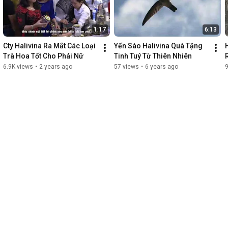
1:17
6:13
Cty Halivina Ra Mắt Các Loại 
Yến Sào Halivina Quà Tặng 
Trà Hoa Tốt Cho Phái Nữ
Tinh Tuý Từ Thiên Nhiên
6.9K views
•
2 years ago
57 views
•
6 years ago