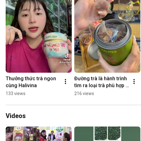
Thưởng thức trà ngon 
Đường trà là hành trình 
cùng Halivina
tìm ra loại trà phù hợp 
với mình và cũng tìm ra 
133 views
216 views
được chính mình.
Videos