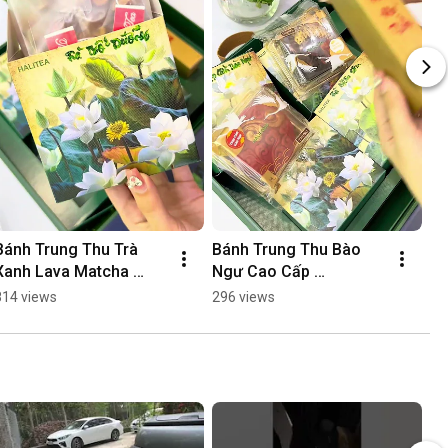
Bánh Trung Thu Trà 
Bánh Trung Thu Bào 
Xanh Lava Matcha 
Ngư Cao Cấp 
HALITEA Trứng Chảy 
HALIFOOD Handmade 
814 views
296 views
Handmade Hộp Xanh 
Hiện Đại 2D Hộp Xanh 
Cao Cấp
Vali