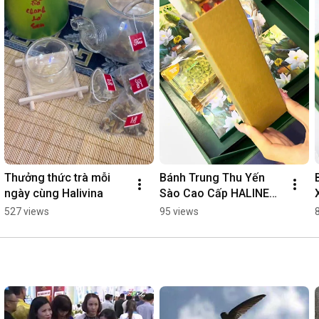
Thưởng thức trà mỗi 
Bánh Trung Thu Yến 
ngày cùng Halivina
Sào Cao Cấp HALINEST 
Handmade Hiện Đại 2D 
527 views
95 views
Hộp Xanh Vali