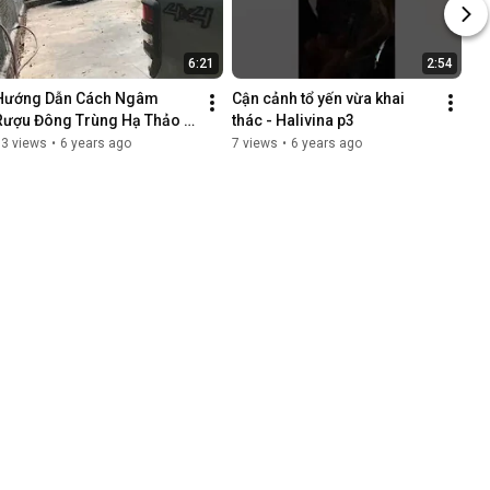
6:21
2:54
Hướng Dẫn Cách Ngâm 
Cận cảnh tổ yến vừa khai 
Rượu Đông Trùng Hạ Thảo 
thác - Halivina p3
Đẹp Chi Tiết Từ A Tới Z
93 views
•
6 years ago
7 views
•
6 years ago