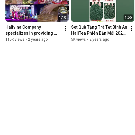
1:10
1:55
Halivina Company 
Set Quà Tặng Trà Tết Bình An 
specializes in providing 
HaliTea Phiên Bản Mới 2024 
various types of tea and 
Đầy Ý Nghĩa
115K views
•
2 years ago
5K views
•
2 years ago
natural products made in 
Vietnam.