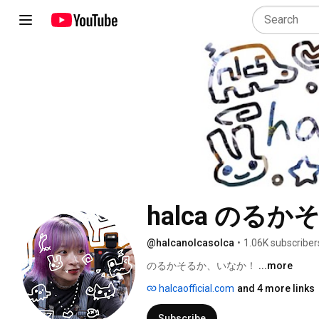
halca のるか
@halcanolcasolca
•
1.06K subscriber
のるかそるか、いなか！ 
...more
halcaofficial.com
and 4 more links
Subscribe