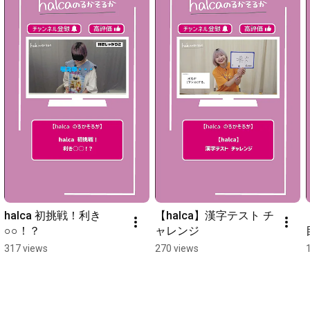
halca 初挑戦！利き
【halca】漢字テスト チ
○○！？
ャレンジ
317 views
270 views