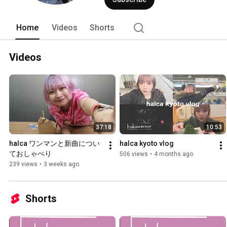
Home
Videos
Shorts
Videos
37:18
10:53
halca ワンマンと新曲につい
halca kyoto vlog
ておしゃべり
506 views
•
4 months ago
239 views
•
3 weeks ago
Shorts