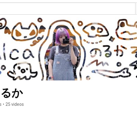
そるか
s
•
25 videos