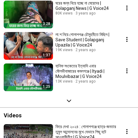
ঘরের জন্য বিয়ে হচ্ছে না মেয়েদের |
Golapganj News | G Voice24
80K views
3 years ago
3:28
লা.শ নিয়ে গোলাপগঞ্জ চৌমুহনীতে মিছিল |
Save Student | Golapganj
Upazila | G Voice24
19K views
2 years ago
1:37
হানিফ সংকেতের ইত্যাদি এবার
মৌলভীবাজারের কমলগঞ্জে | Ityadi |
Moulvibazar | G Voice24
13K views
2 years ago
1:25
Videos
ফিরে দেখা ২০২৪ : গোলাপগঞ্জে ছাত্র-জনতার
তুমুল আন্দোলনের মুখে যেভাবে পিছু হটে
আওয়ামীলীগ | G Voice24