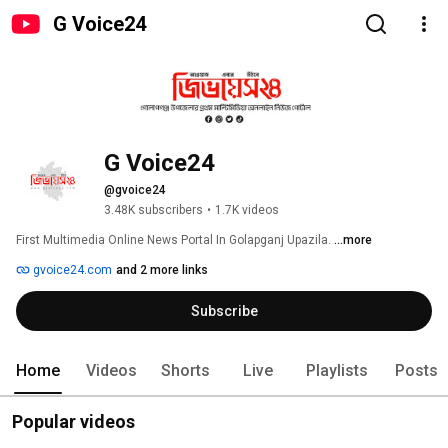
G Voice24
G Voice24
@gvoice24
3.48K subscribers
•
1.7K videos
First Multimedia Online News Portal In Golapganj Upazila. 
...more
gvoice24.com
and 2 more links
Subscribe
Home
Videos
Shorts
Live
Playlists
Posts
Popular videos