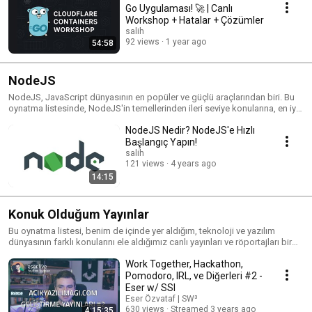
Go Uygulaması! 🚀 | Canlı
Workshop + Hatalar + Çözümler
salih
92 views
1 year ago
54:58
NodeJS
NodeJS, JavaScript dünyasının en popüler ve güçlü araçlarından biri. Bu
oynatma listesinde, NodeJS'in temellerinden ileri seviye konularına, en iyi
uygulama örneklerinden performans ipuçlarına kadar geniş bir yelpazede
NodeJS Nedir? NodeJS'e Hızlı
içerik sunuyorum. Hem yeni başlayanlar için rehber niteliğinde videolar
hem de deneyimli geliştiriciler için derin dalışlar bulacaksınız. NodeJS ile
Başlangıç Yapın!
uygulamalarınızı bir üst seviyeye taşıyın!
salih
121 views
4 years ago
14:15
Konuk Olduğum Yayınlar
Bu oynatma listesi, benim de içinde yer aldığım, teknoloji ve yazılım
dünyasının farklı konularını ele aldığımız canlı yayınları ve röportajları bir
araya getiriyor. Alanında uzman konuklarla gerçekleştirdiğimiz bu
Work Together, Hackathon,
sohbetlerde, tecrübelerimi paylaşıyor ve sektördeki son gelişmeleri
tartışıyorum. Sektörün içinden bilgiler, deneyimler ve çok daha fazlası için
Pomodoro, IRL, ve Diğerleri #2 -
takipte kalın!
Eser w/ SSI
Eser Özvataf | SW³
630 views
Streamed 3 years ago
4:15:35