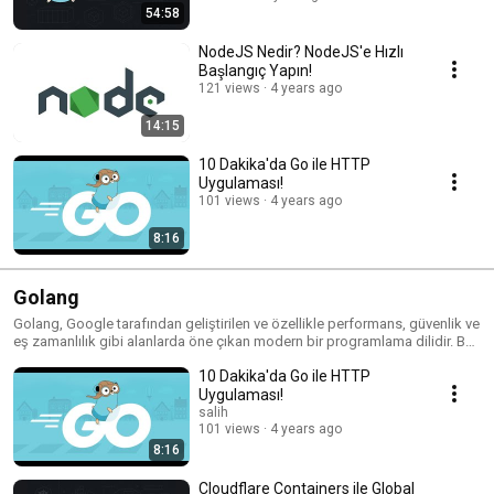
54:58
NodeJS Nedir? NodeJS'e Hızlı
Başlangıç Yapın!
121 views
4 years ago
14:15
10 Dakika'da Go ile HTTP
Uygulaması!
101 views
4 years ago
8:16
Golang
Golang, Google tarafından geliştirilen ve özellikle performans, güvenlik ve
eş zamanlılık gibi alanlarda öne çıkan modern bir programlama dilidir. Bu
oynatma listesinde, Go'nun temellerinden karmaşık sistemlerin
10 Dakika'da Go ile HTTP
geliştirilmesine kadar her şeyi bulabilirsiniz. Temiz kod yazma
tekniklerinden, mikroservis mimarilerine, Go ile yapılabilecek her şeye dair
Uygulaması!
pratik ve teorik bilgilerle donatılmış içerikleri keşfedin. Go ile kodlama
salih
yolculuğunuz burada başlıyor!
101 views
4 years ago
8:16
Cloudflare Containers ile Global