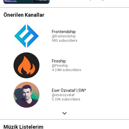
Önerilen Kanallar
Frontendship
@frontendship
985 subscribers
Fireship
@Fireship
4.24M subscribers
Eser Özvataf | SW³
@eserozvataf
5.33K subscribers
Müzik Listelerim