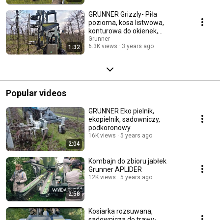
GRUNNER Grizzly- Piła
pozioma, kosa listwowa,
konturowa do okienek,
mechaniczne cięcie drzew
Grunner
6.3K views
3 years ago
1:32
Popular videos
GRUNNER Eko pielnik,
ekopielnik, sadowniczy,
podkoronowy
16K views
5 years ago
2:04
Kombajn do zbioru jabłek
Grunner APLIDER
12K views
5 years ago
2:58
Kosiarka rozsuwana,
sadownicza do trawy-