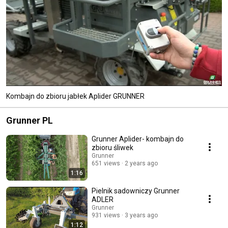
Kombajn do zbioru jabłek Aplider GRUNNER
Grunner PL
Grunner Aplider- kombajn do
zbioru śliwek
Grunner
651 views
2 years ago
1:16
Pielnik sadowniczy Grunner
ADLER
Grunner
931 views
3 years ago
1:12