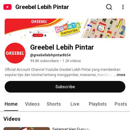
Greebel Lebih Pintar
Greebel Lebih Pintar
@greebellebihpintar8654
99.8K subscribers
•
1.2K videos
Official Account Channel Youtube Greebel Lebih Pintar yang memberikan 
seputar tips dan tutorial tentang menggambar, mewarnai, membuat 
...more
kerajinan tangan, dan lain-lainnya yang superrr kreatif :D 
Subscribe
Home
Videos
Shorts
Live
Playlists
Posts
Videos
Selamat Hari Guru ✨