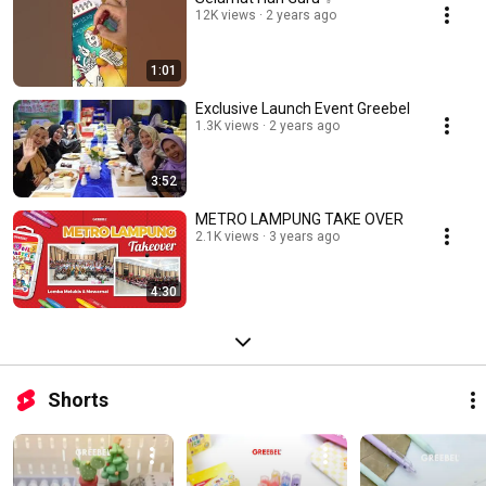
12K views
2 years ago
1:01
Exclusive Launch Event Greebel
1.3K views
2 years ago
3:52
METRO LAMPUNG TAKE OVER
2.1K views
3 years ago
4:30
Shorts