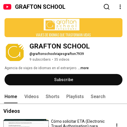
GRAFTON SCHOOL
GRAFTON SCHOOL 
@graftonschoolviajesgrafton7939
9 subscribers
•
35 videos
Agencia de viajes de idiomas en el extranjero. 
...more
Subscribe
Home
Videos
Shorts
Playlists
Search
Videos
Cómo solicitar ETA (Electronic
Travel Authorisation) para