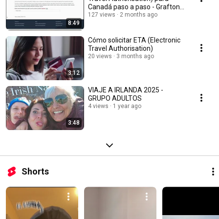
Canadá paso a paso - Grafton
School
127 views
2 months ago
8:49
Cómo solicitar ETA (Electronic
Travel Authorisation)
20 views
3 months ago
3:12
VIAJE A IRLANDA 2025 -
GRUPO ADULTOS
4 views
1 year ago
3:48
Shorts