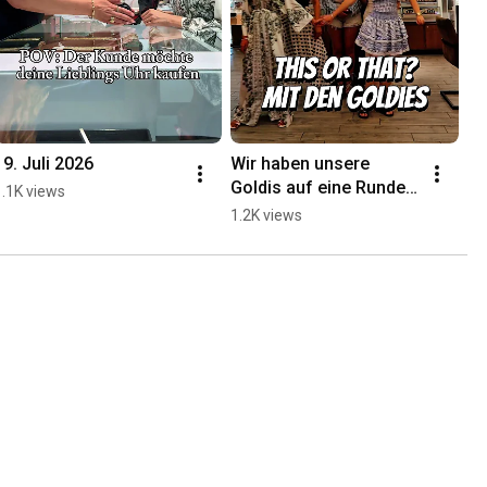
19. Juli 2026
Wir haben unsere 
Goldis auf eine Runde 
1.1K views
„This or That“ entführt 
1.2K views
💎#goldheinrich 
#schmuck #shopping