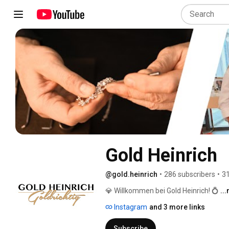
Gold Heinrich
@gold.heinrich
•
286 subscribers
•
31
💎 Willkommen bei Gold Heinrich! 💍 
..
Instagram
and 3 more links
Subscribe