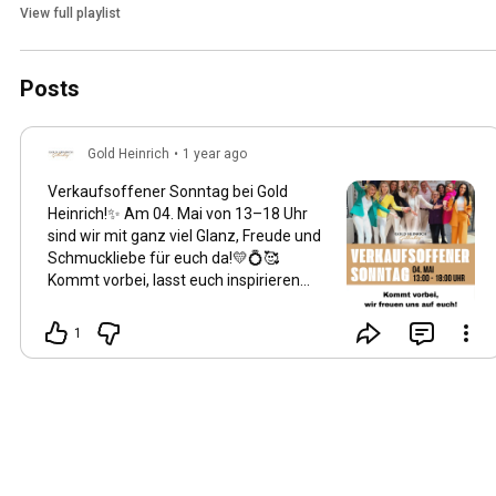
View full playlist
Posts
Gold Heinrich
•
1 year ago
Verkaufsoffener Sonntag bei Gold
Heinrich!✨ Am 04. Mai von 13–18 Uhr
sind wir mit ganz viel Glanz, Freude und
Schmuckliebe für euch da!💛💍🥰
Kommt vorbei, lasst euch inspirieren
und entdeckt eure neuen
Lieblingsstücke – wir freuen uns riesig
1
auf euch!🥂😊 📍 Ort: Glacis Galerie Neu-
Ulm im zweiten Stock 🕐 Wann:
Sonntag, 04.05. | 13–18 Uhr
#verkaufsoffenersonntag
#schmuckliebe
#goldrichtig
#inspiration
#schmuck
#goldheinrich