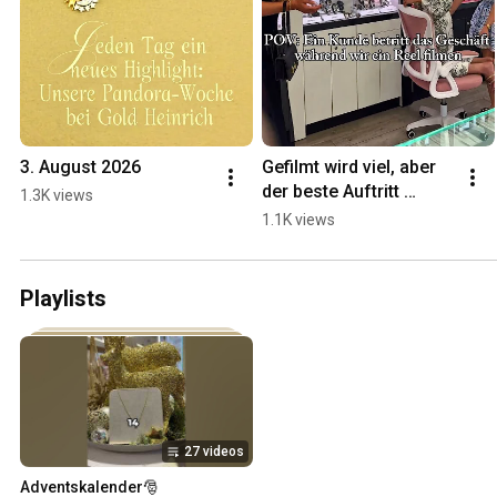
3. August 2026
Gefilmt wird viel, aber 
der beste Auftritt 
1.3K views
gehört eindeutig 
1.1K views
unseren Kunden! ✨ 
#goldheinrich 
#schmuck
Playlists
27 videos
Adventskalender🎅