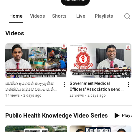
Home
Videos
Shorts
Live
Playlists
Videos
8:06
6:51
පවතින අයහපත් කාලගුණික 
Government Medical 
තත්ත්වය හමුවේ වහාම ජාතික 
Officers' Association sends 
ආපදා සූදානම ශක්තතිමත් 
urgent letter to the President 
14 views
•
2 days ago
23 views
•
2 days ago
කරන්න
regarding disaster ...
Public Health Knowledge Video Series
Play 