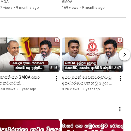
Series | Session 61
Series | Session 60
GMOA
GMOA
77 views
•
9 months ago
169 views
•
9 months ago
8:16
12:47
ජනපති සහ GMOA අතර 
අයවැයෙන් වෛද්‍යවරුන්ට වූ 
සාකච්ඡාවක්...
අසාධාරණය එකඟ වූ ලෙස 
නිවැරදි කරයි.
.5K views
•
1 year ago
3.2K views
•
1 year ago