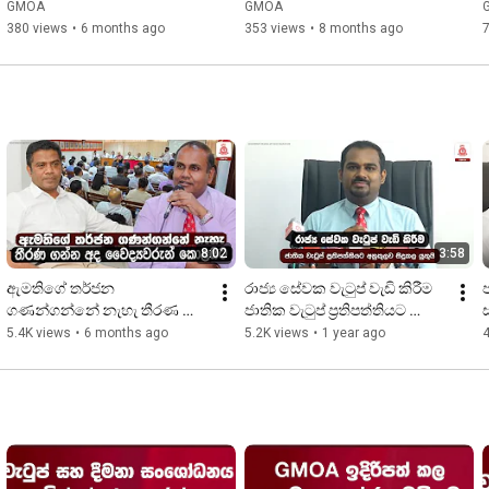
Series | Session 63
GMOA
GMOA
380 views
•
6 months ago
353 views
•
8 months ago
8:02
3:58
ඇමතිගේ තර්ජන 
රාජ්‍ය සේවක වැටුප් වැඩි කිරීම 
ගණන්ගන්නේ නැහැ තීරණ 
ජාතික වැටුප් ප්‍රතිපත්තියට 
ගන්න අද වෛද්‍යවරුන් 
අනුකූලව සිදුකල යුතුයි
5.4K views
•
6 months ago
5.2K views
•
1 year ago
4
කොළඹට