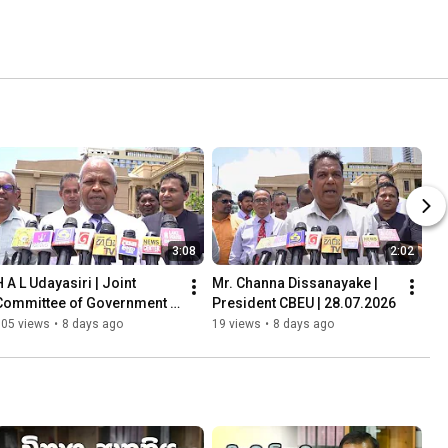
3:08
2:02
 A L Udayasiri | Joint 
Mr. Channa Dissanayake | 
Committee of Government 
President CBEU | 28.07.2026
Executives | 28.07.2026
105 views
•
8 days ago
19 views
•
8 days ago