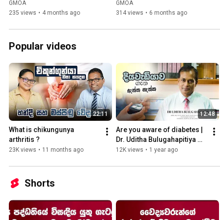
Series | Session 69
Series | Session 65
GMOA
GMOA
235 views
•
4 months ago
314 views
•
6 months ago
Popular videos
22:11
12:48
What is chikungunya 
Are you aware of diabetes | 
arthritis ?
Dr. Uditha Bulugahapitiya 
(consultant 
23K views
•
11 months ago
12K views
•
1 year ago
endocrinologist)
Shorts