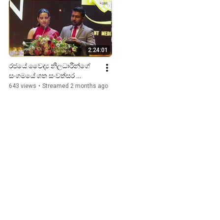
2:24:01
රජයේ වෛද්‍ය නිලධාරීන්ගේ 
සංගමයේ ශත සංවත්සර 
සැමරුම..
643 views
•
Streamed 2 months ago