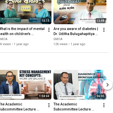
16:15
12:48
What is the impact of mental 
Are you aware of diabetes | 
health on children's 
Dr. Uditha Bulugahapitiya 
learning? (Dr. Darshani 
(consultant 
GMOA
GMOA
Hettiarachchi)
endocrinologist)
2K views
•
1 year ago
12K views
•
1 year ago
1:04:44
56:05
The Academic 
The Academic 
Subcommittee Lecture 
Subcommittee Lecture 