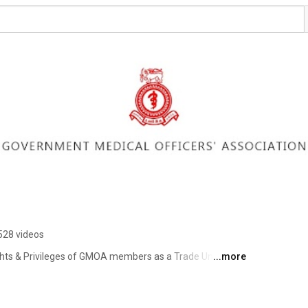
528 videos
ghts & Privileges of GMOA members as a Trade Union  
...more
 delivered in Sri Lanka as a Professional Association. 