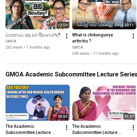
22:13
22:11
ව්‍යසනයට පසු ඔබ පීඩාවෙන්ද?
What is chikungunya 
arthritis ?
GMOA
202 views
•
7 months ago
GMOA
23K views
•
11 months ago
GMOA Academic Subcommittee Lecture Serie
50:50
51:27
The Academic 
The Academic 
Subcommittee Lecture 
Subcommittee Lecture 