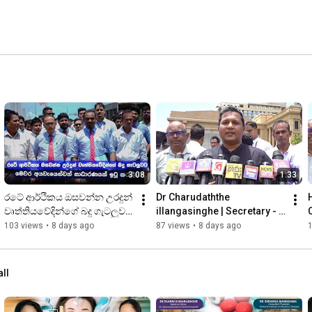
3:08
1:33
රටේ ආර්ථිකය ඔසවන්න උරදුන් 
Dr Charudaththe 
H
වෘත්තියවේදින්ගේ බදු ගැටලුවට 
illangasinghe | Secretary - 
මෙවර අයවැයෙන්වත් 
FUTA | 28.07.2026
103 views
•
8 days ago
87 views
•
8 days ago
සාධාරණයක් ඉටු කරන්න
all