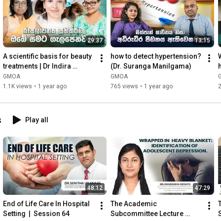
29:37
13:15
A scientific basis for beauty 
how to detect hypertension? 
treatments | Dr Indira 
(Dr. Suranga Manilgama)
Kahawita
GMOA
GMOA
1.1K views
•
1 year ago
765 views
•
1 year ago
s
Play all
48:12
47:29
End of Life Care In Hospital 
The Academic 
Setting  |  Session 64
Subcommittee Lecture 