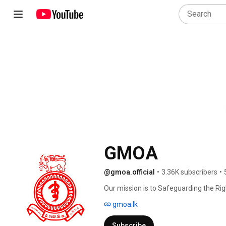
GMOA
@gmoa.official
•
3.36K subscribers
•
Our mission is to Safeguarding the Ri
and to optimize the health care service
gmoa.lk
Subscribe