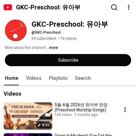
GKC-Preschool: 유아부
GKC-Preschool: 유아부
@GKC-Preschool
69 subscribers
•
74 videos
More about this channel
...more
Subscribe
Home
Videos
Playlists
Search
Videos
5월-6월 2026년 유아부 찬양
(Preschool Worship Songs)
169 views
2 months ago
8:50
Down In My Heart (I've Got the