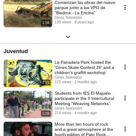
Comienzan las obras del nuevo
parque junto a las VPO de
“Biedma - La Encina”
Gines Televisión
135 views
9 years ago
1:58
Juventud
La Panadera Park hosted the
'Gines Skate Contest 26' and a
children's graffiti workshop
Gines Televisión
122 views
2 months ago
2:51
Students from IES El Majuelo
participate in the II Intercultural
Meeting “Weaving Networks”
Gines Televisión
214 views
4 months ago
1:28
More than ten hours of rock
and a great atmosphere at the
fourth edition of Pato Rock