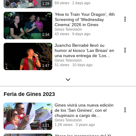
69 views
2 days ago
1:28
‘How to Train Your Dragon’, 4th
Screening of ‘Wednesday
Cinema’ 2026 in Gines
Gines Televisión
43 views
9 days ago
1:34
Juancho Bernabé llevó su
humor al kiosco 'Las Brisas' en
una nueva entrega de ‘Los
martes me parto’
Gines Televisión
51 views
10 days ago
1:47
Feria de Gines 2023
Gines vivirá una nueva edición
de los 'San Ginines', con el
chupinazo a cargo de
'Regando romero...'
Gines Televisión
1.2K views
3 years ago
1:21