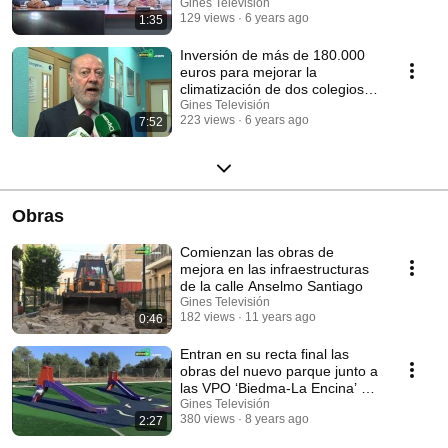
Gines Televisión
129 views
6 years ago
1:35
Inversión de más de 180.000
euros para mejorar la
climatización de dos colegios
de Gines
Gines Televisión
223 views
6 years ago
7:52
Obras
Comienzan las obras de
mejora en las infraestructuras
de la calle Anselmo Santiago
Gines Televisión
182 views
11 years ago
0:46
Entran en su recta final las
obras del nuevo parque junto a
las VPO ‘Biedma-La Encina’ de
Gines
Gines Televisión
380 views
8 years ago
2:27