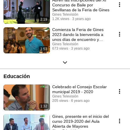
Abren las inscripciones del XI
Concurso de Baile por
Sevillanas de la Feria de Gines
Gines Televisión
1.2K views
3 years ago
2:19
Comienza la Feria de Gines
2023 dando la bienvenida a
unos días de encuentro y
diversión
Gines Televisión
673 views
3 years ago
1:53
Educación
Celebrado el Consejo Escolar
municipal 2019 - 2020
Gines Televisión
205 views
6 years ago
1:32
Gines, presente en el inicio del
curso 2019-2020 del Aula
Abierta de Mayores