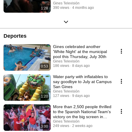
2026 in Gines
Gines Televisión
390 views
4 months ago
1:28
Deportes
Gines celebrated another
'White Night' at the municipal
pool this Thursday, July 30th
Gines Televisión
186 views
8 days ago
0:53
Water party with inflatables to
say goodbye to July at Campus
San Gines
Gines Televisión
127 views
9 days ago
1:20
More than 2,500 people thrilled
to the Spanish National Team's
victory on the big screen in
Gines
Gines Televisión
249 views
2 weeks ago
3:00