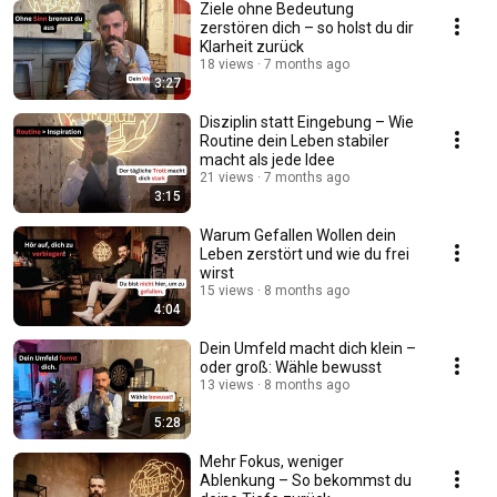
Ziele ohne Bedeutung
zerstören dich – so holst du dir
Klarheit zurück
18 views
7 months ago
3:27
Disziplin statt Eingebung – Wie
Routine dein Leben stabiler
macht als jede Idee
21 views
7 months ago
3:15
Warum Gefallen Wollen dein
Leben zerstört und wie du frei
wirst
15 views
8 months ago
4:04
Dein Umfeld macht dich klein –
oder groß: Wähle bewusst
13 views
8 months ago
5:28
Mehr Fokus, weniger
Ablenkung – So bekommst du