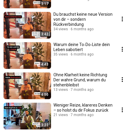
3:17
Du brauchst keine neue Version
von dir – sondern
Rückverbindung
34 views
6 months ago
3:42
Warum deine To‑Do‑Liste dein
Leben sabotiert
35 views
6 months ago
4:43
Ohne Klarheit keine Richtung
Der wahre Grund, warum du
stehenbleibst
13 views
7 months ago
4:50
Weniger Reize, klareres Denken
– so holst du dir Fokus zurück
21 views
7 months ago
3:22