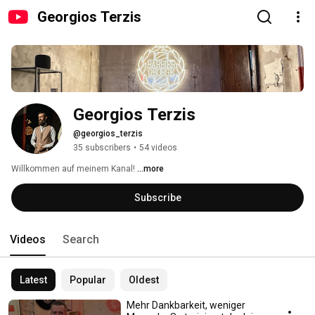
Georgios Terzis
Georgios Terzis
@georgios_terzis
35 subscribers
•
54 videos
Willkommen auf meinem Kanal! 
...more
Subscribe
Videos
Search
Latest
Popular
Oldest
Mehr Dankbarkeit, weniger