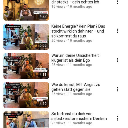
dir steckt – dein echtes Ich
16 views
10 months ago
4:27
Keine Energie? Kein Plan? Das
steckt wirklich dahinter – und
so kommst du raus
20 views
10 months ago
5:05
Warum deine Unsicherheit
klüger ist als dein Ego
25 views
11 months ago
4:11
Wie du lernst, MIT Angst zu
gehen statt gegen sie
36 views
11 months ago
4:50
So befreist du dich von
selbstzerstörerischem Denken
26 views
11 months ago