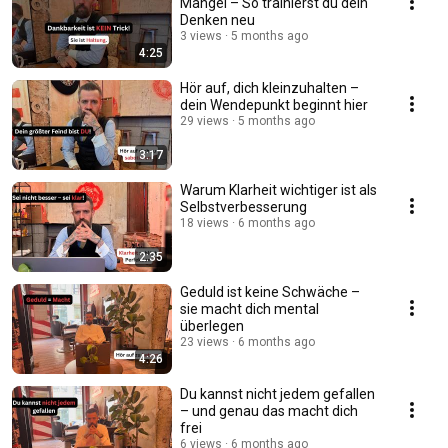
Mangel – So trainierst du dein
Denken neu
3 views
5 months ago
4:25
Hör auf, dich kleinzuhalten –
dein Wendepunkt beginnt hier
29 views
5 months ago
3:17
Warum Klarheit wichtiger ist als
Selbstverbesserung
18 views
6 months ago
2:35
Geduld ist keine Schwäche –
sie macht dich mental
überlegen
23 views
6 months ago
4:26
Du kannst nicht jedem gefallen
– und genau das macht dich
frei
6 views
6 months ago