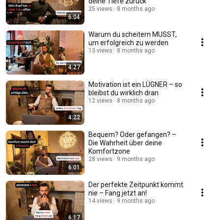
deine Tiefe zurück
25 views
8 months ago
6:04
Warum du scheitern MUSST,
um erfolgreich zu werden
13 views
8 months ago
4:27
Motivation ist ein LÜGNER – so
bleibst du wirklich dran
12 views
8 months ago
4:22
Bequem? Oder gefangen? –
Die Wahrheit über deine
Komfortzone
28 views
9 months ago
6:01
Der perfekte Zeitpunkt kommt
nie – Fang jetzt an!
14 views
9 months ago
6:17