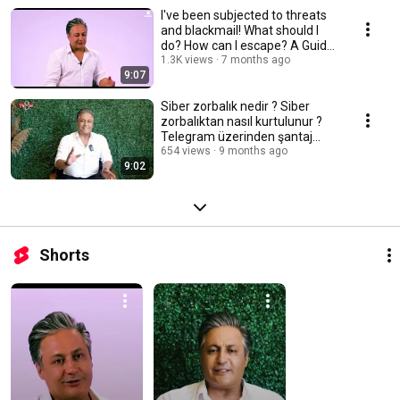
I've been subjected to threats
and blackmail! What should I
do? How can I escape? A Guide
from a ...
1.3K views
7 months ago
9:07
Siber zorbalık nedir ? Siber
zorbalıktan nasıl kurtulunur ?
Telegram üzerinden şantaj
yapılıyorsa ?
654 views
9 months ago
9:02
Shorts