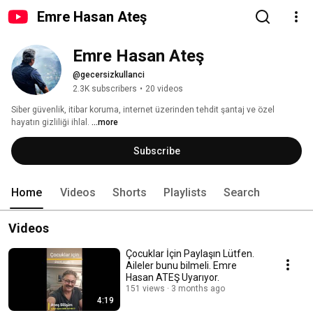
Emre Hasan Ateş
Emre Hasan Ateş
@gecersizkullanci
2.3K subscribers
•
20 videos
Siber güvenlik, itibar koruma, internet üzerinden tehdit şantaj ve özel 
hayatın gizliliği ihlal. 
...more
Subscribe
Home
Videos
Shorts
Playlists
Search
Videos
Çocuklar İçin Paylaşın Lütfen.
Aileler bunu bilmeli. Emre
Hasan ATEŞ Uyarıyor.
151 views
3 months ago
4:19