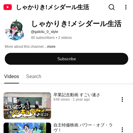
しゃかりき!メシダール生活
しゃかりき!メシダール生活
@gatotu_0_style
40 subscribers
•
2 videos
More about this channel
...more
Subscribe
Videos
Search
卒業記念動画 すごい速さ
648 views
1 year ago
1:29
自主特撮映画 パワー・オブ・ラ
ヴ！