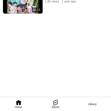
1.3K views
1 year ago
20:15
Library
Home
Shorts