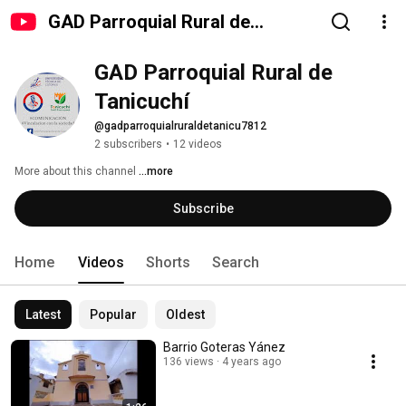
GAD Parroquial Rural de
Tanicuchí
GAD Parroquial Rural de 
Tanicuchí
@gadparroquialruraldetanicu7812
2 subscribers
•
12 videos
More about this channel
...more
Subscribe
Home
Videos
Shorts
Search
Latest
Popular
Oldest
Barrio Goteras Yánez
136 views
4 years ago