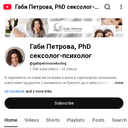
Габи Петрова, PhD сексолог-
психолог
Габи Петрова, PhD 
сексолог-психолог
@gabipetrovaseksolog
1.05K subscribers
•
92 videos
В практиката си помагам на мъже и жени в партньорски отношения, 
които имат трудности с интимната си близост да я превъзмогнат, за да 
...more
постигнат хармонична и дългосрочна връзка независимо от възрастта 
Facebook
and 2 more links
си. 
Subscribe
Home
Videos
Shorts
Playlists
Posts
Search