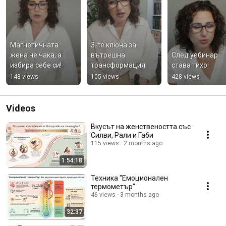
Магнетичната 
3-те ключа за 
жена не чака, а 
вътрешна 
След уебинар 
избира себе си!
трансформация
става тихо!
148 views
105 views
428 views
Videos
Вкусът на женствеността със
Силви, Рали и Габи
115 views
2 months ago
1:54:18
Техника "Емоционален
термометър"
46 views
3 months ago
32:37