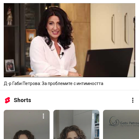
Д-р Габи Петрова: За проблемите с интимността
Shorts